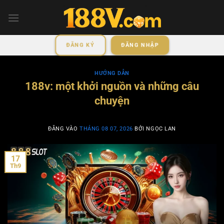
Bỏ
qua
nội
dung
ĐĂNG KÝ
ĐĂNG NHẬP
HƯỚNG DẪN
188v: một khởi nguồn và những câu
chuyện
ĐĂNG VÀO
THÁNG 08 07, 2026
BỞI
NGỌC LAN
17
Th9