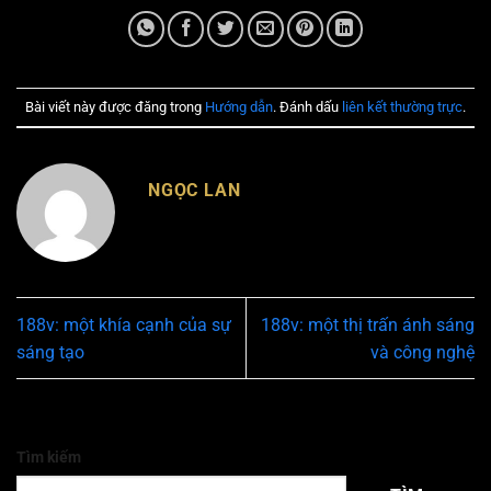
Bài viết này được đăng trong
Hướng dẫn
. Đánh dấu
liên kết thường trực
.
NGỌC LAN
188v: một khía cạnh của sự
188v: một thị trấn ánh sáng
sáng tạo
và công nghệ
Tìm kiếm