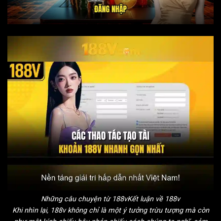
Những câu chuyện từ 188v
Kết luận về 188v
Khi nhìn lại, 188v không chỉ là một ý tưởng trừu tượng mà còn