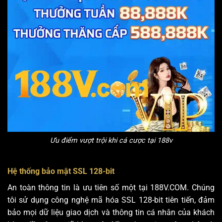
Ưu điểm vượt trội khi cá cược tại 188v
Hệ thống bảo mật SSL 128-bit
An toàn thông tin là ưu tiên số một tại 188V.COM. Chúng
tôi sử dụng công nghệ mã hóa SSL 128-bit tiên tiến, đảm
bảo mọi dữ liệu giao dịch và thông tin cá nhân của khách