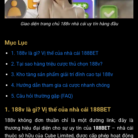
Giao diện trang chủ 188v nhà cái uy tín hàng đầu
Mục Lục
1. 188v là gì? Vị thế của nhà cái 188BET
2. Tại sao hàng triệu cược thủ chọn 188v?
3. Kho tàng sản phẩm giải trí đỉnh cao tại 188v
4. Hướng dẫn tham gia cá cược nhanh chóng
5. Câu hỏi thường gặp (FAQ)
1. 188v là gì? Vị thế của nhà cái 188BET
188v không đơn thuần chỉ là một đường link; đây là
thương hiệu đại diện cho sự uy tín của
188BET
– nhà cái
thuộc sở hữu của Cube Limited, được cấp phép hoạt động