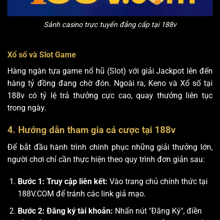
Sảnh casino trực tuyến đẳng cấp tại 188v
Xổ số và Slot Game
Hàng ngàn tựa game nổ hũ (Slot) với giải Jackpot lên đến
hàng tỷ đồng đang chờ đón. Ngoài ra, Keno và Xổ số tại
188v có tỷ lệ trả thưởng cực cao, quay thưởng liên tục
trong ngày.
4. Hướng dẫn tham gia cá cược tại 188v
Để bắt đầu hành trình chinh phục những giải thưởng lớn,
người chơi chỉ cần thực hiện theo quy trình đơn giản sau:
Bước 1: Truy cập liên kết:
Vào trang chủ chính thức tại
188V.COM để tránh các link giả mạo.
Bước 2: Đăng ký tài khoản:
Nhấn nút "Đăng Ký", điền