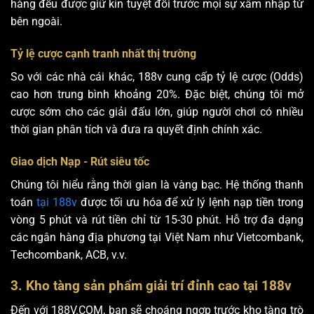
hàng đều được giữ kín tuyệt đối trước mọi sự xâm nhập từ
bên ngoài.
Tỷ lệ cược cạnh tranh nhất thị trường
So với các nhà cái khác, 188v cung cấp tỷ lệ cược (Odds)
cao hơn trung bình khoảng 20%. Đặc biệt, chúng tôi mở
cược sớm cho các giải đấu lớn, giúp người chơi có nhiều
thời gian phân tích và đưa ra quyết định chính xác.
Giao dịch Nạp - Rút siêu tốc
Chúng tôi hiểu rằng thời gian là vàng bạc. Hệ thống thanh
toán
tại 188v
được tối ưu hóa để xử lý lệnh nạp tiền trong
vòng 5 phút và rút tiền chỉ từ 15-30 phút. Hỗ trợ đa dạng
các ngân hàng địa phương tại Việt Nam như Vietcombank,
Techcombank, ACB, v.v.
3. Kho tàng sản phẩm giải trí đỉnh cao tại 188v
Đến với 188V.COM, bạn sẽ choáng ngợp trước kho tàng trò