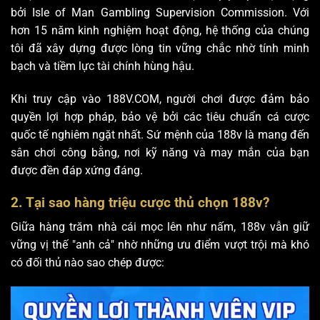
bởi Isle of Man Gambling Supervision Commission. Với
hơn 15 năm kinh nghiệm hoạt động, hệ thống của chúng
tôi đã xây dựng được lòng tin vững chắc nhờ tính minh
bạch và tiềm lực tài chính hùng hậu.
Khi truy cập vào 188V.COM, người chơi được đảm bảo
quyền lợi hợp pháp, bảo vệ bởi các tiêu chuẩn cá cược
quốc tế nghiêm ngặt nhất. Sứ mệnh của 188v là mang đến
sân chơi công bằng, nơi kỹ năng và may mắn của bạn
được đền đáp xứng đáng.
2. Tại sao hàng triệu cược thủ chọn 188v?
Giữa hàng trăm nhà cái mọc lên như nấm, 188v vẫn giữ
vững vị thế "anh cả" nhờ những ưu điểm vượt trội mà khó
có đối thủ nào sao chép được: