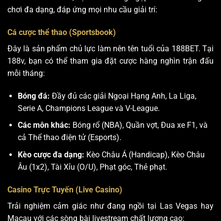
chơi đa dạng, đáp ứng mọi nhu cầu giải trí:
Cá cược thể thao (Sportsbook)
Đây là sản phẩm chủ lực làm nên tên tuổi của 188BET. Tại
188v, bạn có thể tham gia đặt cược hàng nghìn trận đấu
mỗi tháng:
Bóng đá:
Đầy đủ các giải Ngoại Hạng Anh, La Liga,
Serie A, Champions League và V-League.
Các môn khác:
Bóng rổ (NBA), Quần vợt, Đua xe F1, và
cả Thể thao điện tử (Esports).
Kèo cược đa dạng:
Kèo Châu Á (Handicap), Kèo Châu
Âu (1x2), Tài Xỉu (O/U), Phạt góc, Thẻ phạt.
Casino Trực Tuyến (Live Casino)
Trải nghiệm cảm giác như đang ngồi tại Las Vegas hay
Macau với các sòng bài livestream chất lượng cao: