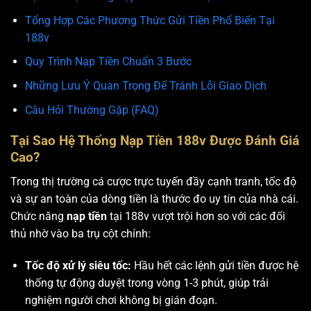
Tổng Hợp Các Phương Thức Gửi Tiền Phổ Biến Tại
188v
Quy Trình Nạp Tiền Chuẩn 3 Bước
Những Lưu Ý Quan Trọng Để Tránh Lỗi Giao Dịch
Câu Hỏi Thường Gặp (FAQ)
Tại Sao Hệ Thống Nạp Tiền 188v Được Đánh Giá
Cao?
Trong thị trường cá cược trực tuyến đầy cạnh tranh, tốc độ
và sự an toàn của dòng tiền là thước đo uy tín của nhà cái.
Chức năng
nạp tiền
tại 188v vượt trội hơn so với các đối
thủ nhờ vào ba trụ cột chính:
Tốc độ xử lý siêu tốc:
Hầu hết các lệnh gửi tiền được hệ
thống tự động duyệt trong vòng 1-3 phút, giúp trải
nghiệm người chơi không bị gián đoạn.