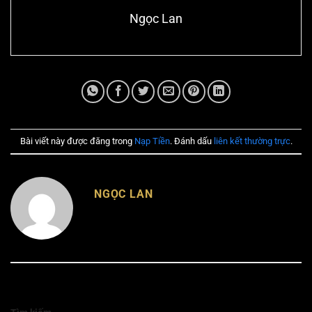
Ngọc Lan
Bài viết này được đăng trong
Nạp Tiền
. Đánh dấu
liên kết thường trực
.
NGỌC LAN