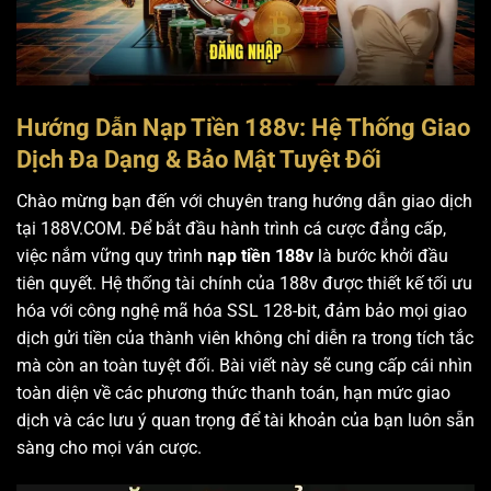
Hướng Dẫn Nạp Tiền 188v: Hệ Thống Giao
Dịch Đa Dạng & Bảo Mật Tuyệt Đối
Chào mừng bạn đến với chuyên trang hướng dẫn giao dịch
tại 188V.COM. Để bắt đầu hành trình cá cược đẳng cấp,
việc nắm vững quy trình
nạp tiền 188v
là bước khởi đầu
tiên quyết. Hệ thống tài chính của 188v được thiết kế tối ưu
hóa với công nghệ mã hóa SSL 128-bit, đảm bảo mọi giao
dịch gửi tiền của thành viên không chỉ diễn ra trong tích tắc
mà còn an toàn tuyệt đối. Bài viết này sẽ cung cấp cái nhìn
toàn diện về các phương thức thanh toán, hạn mức giao
dịch và các lưu ý quan trọng để tài khoản của bạn luôn sẵn
sàng cho mọi ván cược.