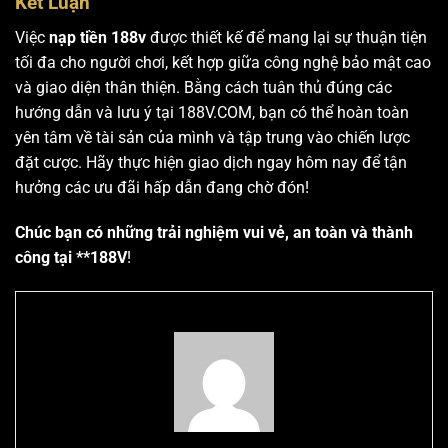
Kết Luận
Việc
nạp tiền 188v
được thiết kế để mang lại sự thuận tiện
tối đa cho người chơi, kết hợp giữa công nghệ bảo mật cao
và giao diện thân thiện. Bằng cách tuân thủ đúng các
hướng dẫn và lưu ý tại 188V.COM, bạn có thể hoàn toàn
yên tâm về tài sản của mình và tập trung vào chiến lược
đặt cược. Hãy thực hiện giao dịch ngay hôm nay để tận
hưởng các ưu đãi hấp dẫn đang chờ đón!
Chúc bạn có những trải nghiệm vui vẻ, an toàn và thành
công tại **188V
!