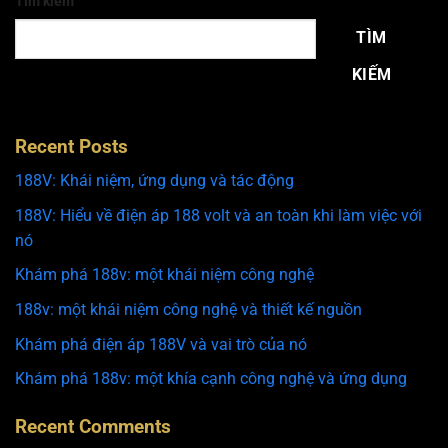
Tìm kiếm
TÌM
KIẾM
Recent Posts
188V: Khái niệm, ứng dụng và tác động
188V: Hiểu về điện áp 188 volt và an toàn khi làm việc với
nó
Khám phá 188v: một khái niệm công nghệ
188v: một khái niệm công nghệ và thiết kế nguồn
Khám phá điện áp 188V và vai trò của nó
Khám phá 188v: một khía cạnh công nghệ và ứng dụng
Recent Comments