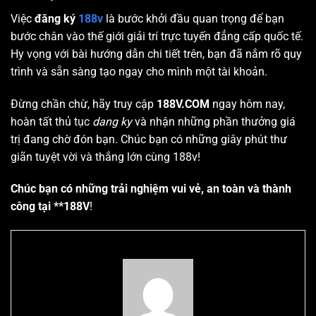
Việc
đăng ký
188v
là bước khởi đầu quan trọng để bạn
bước chân vào thế giới giải trí trực tuyến đẳng cấp quốc tế.
Hy vọng với bài hướng dẫn chi tiết trên, bạn đã nắm rõ quy
trình và sẵn sàng tạo ngay cho mình một tài khoản.
Đừng chần chừ, hãy truy cập
188V.COM
ngay hôm nay,
hoàn tất thủ tục
dang ky
và nhận những phần thưởng giá
trị đang chờ đón bạn. Chúc bạn có những giây phút thư
giãn tuyệt vời và thắng lớn cùng 188v!
Chúc bạn có những trải nghiệm vui vẻ, an toàn và thành
công tại **188V
!