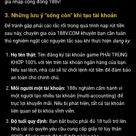
gia nhập cộng đồng 188v!
3. Những lưu ý "sống còn" khi tạo tài khoản
Để tránh gặp phải các rắc rối trong quá trình nạp rút tiền
sau này, chuyên gia của 188V.COM khuyên bạn cần tuân
thủ nghiêm ngặt các nguyên tắc sau khi thực hiện
dang ky
:
Họ tên thật:
Tên đăng ký tài khoản game PHẢI TRÙNG
KHỚP 100% với tên trên tài khoản ngân hàng của bạn.
Nếu sai lệch, nhà cái sẽ từ chối lệnh rút tiền để đảm bảo
an toàn cho chính chủ.
Mỗi người một tài khoản:
188v nghiêm cấm hành vi
một người tạo nhiều tài khoản (multi-accounting) để
trục lợi khuyến mãi. Nếu bị phát hiện, tất cả tài khoản
liên quan sẽ bị khóa vĩnh viễn.
Độ tuổi quy định:
Bạn bắt buộc phải đủ 18 tuổi trở lên.
Nhà cái có quyền yêu cầu cung cấp giấy tờ tùy thân