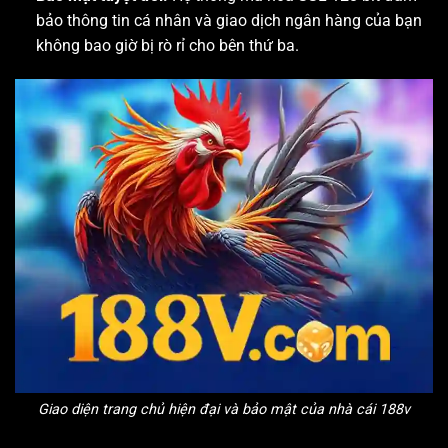
bảo thông tin cá nhân và giao dịch ngân hàng của bạn
không bao giờ bị rò rỉ cho bên thứ ba.
Giao diện trang chủ hiện đại và bảo mật của nhà cái 188v