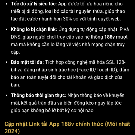
Tốc độ xử lý siêu tốc:
App được tối ưu hóa riêng cho
thiết bị di động, loại bỏ các tài nguyên thừa, giúp thao
tác đặt cược nhanh hơn 30% so với trình duyệt web.
Không lo bị chặn link:
Ứng dụng tự động cập nhật IP và
DNS, giúp người chơi truy cập vào hệ thống
188v
mượt
mà mà không cần lo lắng về việc nhà mạng chặn truy
cập.
Bảo mật tối đa:
Tích hợp công nghệ mã hóa SSL 128-
bit và đăng nhập sinh trắc học (Face ID/Touch ID), đảm
bảo an toàn tuyệt đối cho tài khoản và giao dịch của
bạn.
Thông báo thời gian thực:
Nhận thông báo về khuyến
mãi, kết quả trận đấu và biến động kèo ngay lập tức,
giúp bạn không bỏ lỡ bất kỳ cơ hội nào.
Cập nhật Link tải App 188v chính thức (Mới nhất
2024)