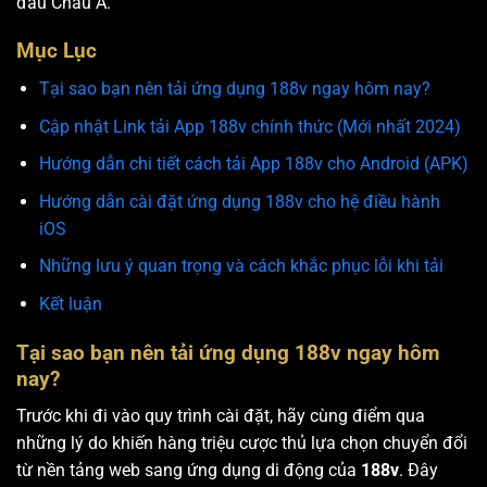
đầu Châu Á.
Mục Lục
Tại sao bạn nên tải ứng dụng 188v ngay hôm nay?
Cập nhật Link tải App 188v chính thức (Mới nhất 2024)
Hướng dẫn chi tiết cách tải App 188v cho Android (APK)
Hướng dẫn cài đặt ứng dụng 188v cho hệ điều hành
iOS
Những lưu ý quan trọng và cách khắc phục lỗi khi tải
Kết luận
Tại sao bạn nên tải ứng dụng 188v ngay hôm
nay?
Trước khi đi vào quy trình cài đặt, hãy cùng điểm qua
những lý do khiến hàng triệu cược thủ lựa chọn chuyển đổi
từ nền tảng web sang ứng dụng di động của
188v
. Đây