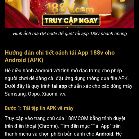
Hình ảnh mã QR code để quét tải app 188v nhanh chóng
Hướng dẫn chi tiết cách tải App 188v cho
Android (APK)
Hệ điều hành Android với tính mở đặc trưng cho phép
người chơi dễ dàng cài đặt ứng dụng thông qua file APK.
Dưới đây là quy trình
tai app
chuẩn xác cho các dòng máy
Samsung, Oppo, Xiaomi, v.v.
Bước 1: Tải tệp tin APK về máy
Truy cập vào trang chủ của 188V.COM bằng trình duyệt
trên điện thoại (Chrome). Tìm đến mục "Tải App" trên
thanh menu và chọn phiên bản dành cho
Android
. Hệ