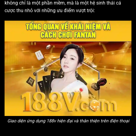
không chỉ là một phần mềm, mà là một hệ sinh thái cá
cược thu nhỏ với những ưu điểm vượt trội:
Giao diện ứng dụng 188v hiện đại và thân thiện trên điện thoại