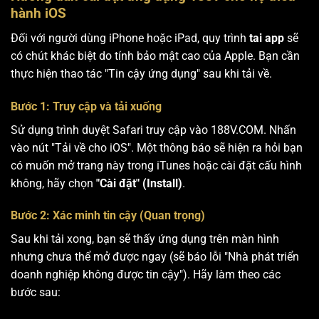
hành iOS
Đối với người dùng iPhone hoặc iPad, quy trình
tai app
sẽ
có chút khác biệt do tính bảo mật cao của Apple. Bạn cần
thực hiện thao tác "Tin cậy ứng dụng" sau khi tải về.
Bước 1: Truy cập và tải xuống
Sử dụng trình duyệt Safari truy cập vào 188V.COM. Nhấn
vào nút "Tải về cho iOS". Một thông báo sẽ hiện ra hỏi bạn
có muốn mở trang này trong iTunes hoặc cài đặt cấu hình
không, hãy chọn
"Cài đặt" (Install)
.
Bước 2: Xác minh tin cậy (Quan trọng)
Sau khi tải xong, bạn sẽ thấy ứng dụng trên màn hình
nhưng chưa thể mở được ngay (sẽ báo lỗi "Nhà phát triển
doanh nghiệp không được tin cậy"). Hãy làm theo các
bước sau: