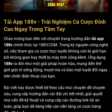
Tải App 188v - Trải Nghiệm Cá Cược Đỉnh
Cao Ngay Trong Tầm Tay
Chào mừng bạn đến với chuyên trang hướng dẫn
tải app
188v
chính thức tại 188V.COM. Trong kỷ nguyên công nghệ
số, việc tham gia cá cược trực tuyến không còn bị giới hạn
bởi không gian hay thiết bị máy tính cồng kềnh. Ứng dụng
188v
ra đời như một giải pháp hoàn hảo, mang đến thế
giới giải trí sống động, mượt mà và bảo mật tuyệt đối ngay
trên chiếc điện thoại của bạn.
Bài viết này được thiết kế theo cấu trúc chuyên đề chuyên
sâu, cung cấp hướng dẫn cài đặt chi tiết nhất, giải quyết
mọi vấn đề kỹ thuật và cung cấp các đường link tải an
toàn, giúp bạn dễ dàng tiếp cận nền tảng cá cược hàng