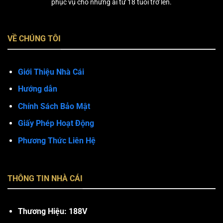
phục vụ cho những ai từ 18 tuổi trở lên.
VỀ CHÚNG TÔI
Giới Thiệu Nhà Cái
Hướng dẫn
Chính Sách Bảo Mật
Giấy Phép Hoạt Động
Phương Thức Liên Hệ
THÔNG TIN NHÀ CÁI
Thương Hiệu: 188V