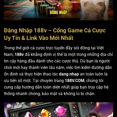
Đăng Nhập 188v – Cổng Game Cá Cược
Uy Tín & Link Vào Mới Nhất
Trong thế giới cá cược trực tuyến đầy sôi động tại Việt
Nam,
188v
đã khẳng định vị thế là một trong những địa chỉ
tin cậy hàng đầu dành cho các cược thủ. Dù bạn là người
chơi mới hay thành viên lâu năm, việc tìm kiếm đường dẫn
ổn định và thực hiện thao tác
dang nhap
an toàn luôn là
ưu tiên số một. Tại chuyên trang
188V.COM
, chúng tôi
cung cấp hướng dẫn toàn diện nhất giúp bạn truy cập hệ
thống nhanh chóng, bảo mật và không lo bị chặn.