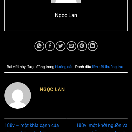
Ngọc Lan
Bài viết này được đăng trong
Hướng dẫn
. Đánh dấu
liên kết thường trực
.
NGỌC LAN
188v – một khía cạnh của
188v: một khởi nguồn và