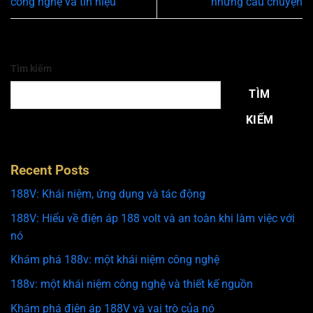
công nghệ và tín hiệu
những câu chuyện
Tìm kiếm
TÌM
KIẾM
Recent Posts
188V: Khái niệm, ứng dụng và tác động
188V: Hiểu về điện áp 188 volt và an toàn khi làm việc với
nó
Khám phá 188v: một khái niệm công nghệ
188v: một khái niệm công nghệ và thiết kế nguồn
Khám phá điện áp 188V và vai trò của nó