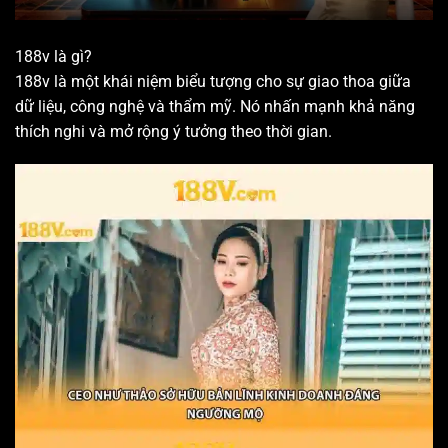
188v là gì?
188v là một khái niệm biểu tượng cho sự giao thoa giữa
dữ liệu, công nghệ và thẩm mỹ. Nó nhấn mạnh khả năng
thích nghi và mở rộng ý tưởng theo thời gian.