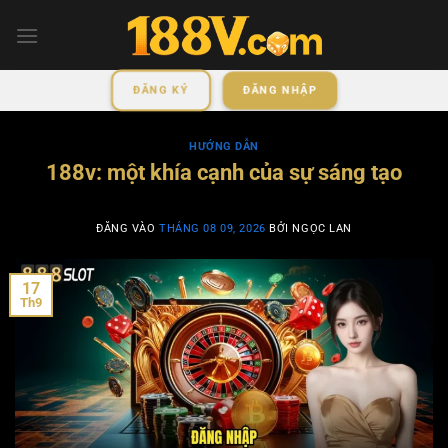
Bỏ
qua
nội
dung
ĐĂNG KÝ
ĐĂNG NHẬP
HƯỚNG DẪN
188v: một khía cạnh của sự sáng tạo
ĐĂNG VÀO
THÁNG 08 09, 2026
BỞI
NGỌC LAN
17
Th9