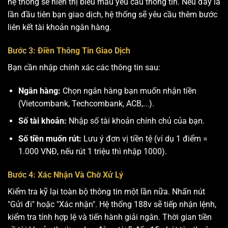
hệ thống sẽ hiển thị biểu mẫu yêu cầu thông tin. Nếu đây là
lần đầu tiên bạn giao dịch, hệ thống sẽ yêu cầu thêm bước
liên kết tài khoản ngân hàng.
Bước 3: Điền Thông Tin Giao Dịch
Bạn cần nhập chính xác các thông tin sau:
Ngân hàng:
Chọn ngân hàng bạn muốn nhận tiền
(Vietcombank, Techcombank, ACB,...).
Số tài khoản:
Nhập số tài khoản chính chủ của bạn.
Số tiền muốn rút:
Lưu ý đơn vị tiền tệ (ví dụ 1 điểm =
1.000 VNĐ, nếu rút 1 triệu thì nhập 1000).
Bước 4: Xác Nhận Và Chờ Xử Lý
Kiểm tra kỹ lại toàn bộ thông tin một lần nữa. Nhấn nút
"Gửi đi" hoặc "Xác nhận". Hệ thống 188v sẽ tiếp nhận lệnh,
kiểm tra tính hợp lệ và tiến hành giải ngân. Thời gian tiền