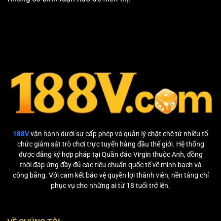
188V
vận hành dưới sự cấp phép và quản lý chặt chẽ từ nhiều tổ
chức giám sát trò chơi trực tuyến hàng đầu thế giới. Hệ thống
được đăng ký hợp pháp tại Quần đảo Virgin thuộc Anh, đồng
thời đáp ứng đầy đủ các tiêu chuẩn quốc tế về minh bạch và
công bằng. Với cam kết bảo vệ quyền lợi thành viên, nền tảng chỉ
phục vụ cho những ai từ 18 tuổi trở lên.