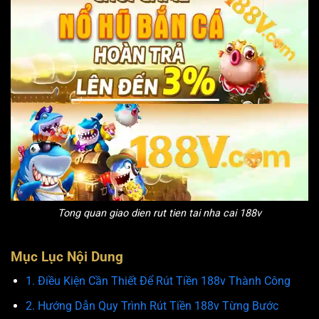
Tong quan giao dien rut tien tai nha cai 188v
Mục Lục Nội Dung
1. Điều Kiện Cần Thiết Để Rút Tiền 188v Thành Công
2. Hướng Dẫn Quy Trình Rút Tiền 188v Từng Bước