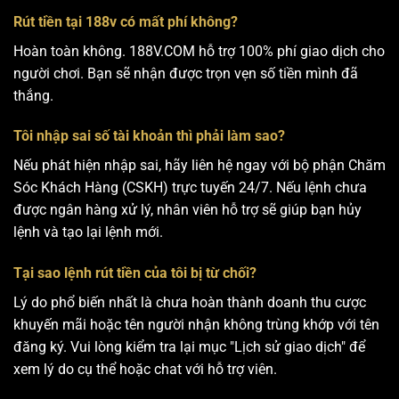
Rút tiền tại 188v có mất phí không?
Hoàn toàn không. 188V.COM hỗ trợ 100% phí giao dịch cho
người chơi. Bạn sẽ nhận được trọn vẹn số tiền mình đã
thắng.
Tôi nhập sai số tài khoản thì phải làm sao?
Nếu phát hiện nhập sai, hãy liên hệ ngay với bộ phận Chăm
Sóc Khách Hàng (CSKH) trực tuyến 24/7. Nếu lệnh chưa
được ngân hàng xử lý, nhân viên hỗ trợ sẽ giúp bạn hủy
lệnh và tạo lại lệnh mới.
Tại sao lệnh rút tiền của tôi bị từ chối?
Lý do phổ biến nhất là chưa hoàn thành doanh thu cược
khuyến mãi hoặc tên người nhận không trùng khớp với tên
đăng ký. Vui lòng kiểm tra lại mục "Lịch sử giao dịch" để
xem lý do cụ thể hoặc chat với hỗ trợ viên.