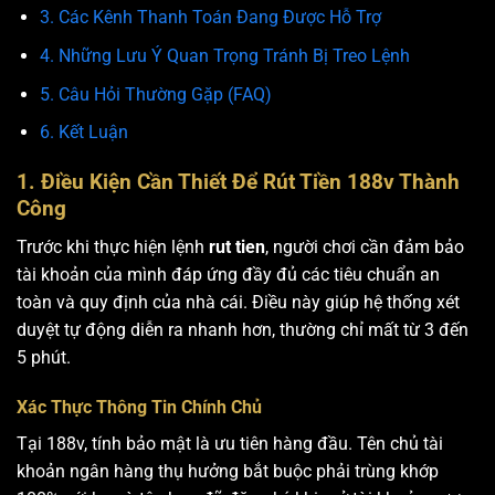
3. Các Kênh Thanh Toán Đang Được Hỗ Trợ
4. Những Lưu Ý Quan Trọng Tránh Bị Treo Lệnh
5. Câu Hỏi Thường Gặp (FAQ)
6. Kết Luận
1. Điều Kiện Cần Thiết Để Rút Tiền 188v Thành
Công
Trước khi thực hiện lệnh
rut tien
, người chơi cần đảm bảo
tài khoản của mình đáp ứng đầy đủ các tiêu chuẩn an
toàn và quy định của nhà cái. Điều này giúp hệ thống xét
duyệt tự động diễn ra nhanh hơn, thường chỉ mất từ 3 đến
5 phút.
Xác Thực Thông Tin Chính Chủ
Tại 188v, tính bảo mật là ưu tiên hàng đầu. Tên chủ tài
khoản ngân hàng thụ hưởng bắt buộc phải trùng khớp