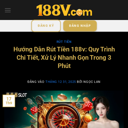
Bỏ
qua
nội
dung
ĐĂNG KÝ
ĐĂNG NHẬP
RÚT TIỀN
Hướng Dẫn Rút Tiền 188v: Quy Trình
Chi Tiết, Xử Lý Nhanh Gọn Trong 3
Phút
ĐĂNG VÀO
THÁNG 12 31, 2025
BỞI
NGỌC LAN
17
Th9