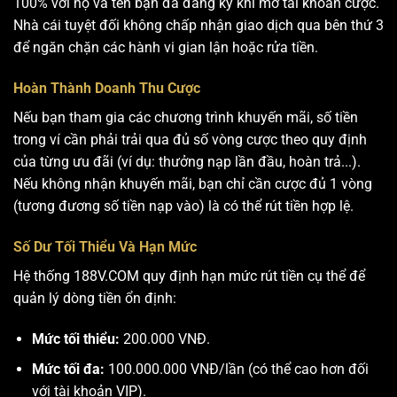
100% với họ và tên bạn đã đăng ký khi mở tài khoản cược.
Nhà cái tuyệt đối không chấp nhận giao dịch qua bên thứ 3
để ngăn chặn các hành vi gian lận hoặc rửa tiền.
Hoàn Thành Doanh Thu Cược
Nếu bạn tham gia các chương trình khuyến mãi, số tiền
trong ví cần phải trải qua đủ số vòng cược theo quy định
của từng ưu đãi (ví dụ: thưởng nạp lần đầu, hoàn trả...).
Nếu không nhận khuyến mãi, bạn chỉ cần cược đủ 1 vòng
(tương đương số tiền nạp vào) là có thể rút tiền hợp lệ.
Số Dư Tối Thiểu Và Hạn Mức
Hệ thống 188V.COM quy định hạn mức rút tiền cụ thể để
quản lý dòng tiền ổn định:
Mức tối thiểu:
200.000 VNĐ.
Mức tối đa:
100.000.000 VNĐ/lần (có thể cao hơn đối
với tài khoản VIP).