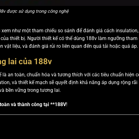
8v được sử dụng trong công nghệ
c xem như một tham chiếu so sánh để đánh giá cách insulation,
của thiết bị. Người thiết kế có thể dùng 188v làm ngưỡng tham
 vật liệu, và đánh giá rủi ro liên quan đến quá tải hoặc quá áp.
g lai của 188v
 là an toàn, chuẩn hóa và tương thích với các tiêu chuẩn hiện c
ation, và thiết kế mạch sẽ quyết định khả năng áp dụng rộng rãi
và bền vững trong tương lai.
 toàn và thành công tại **188V
!