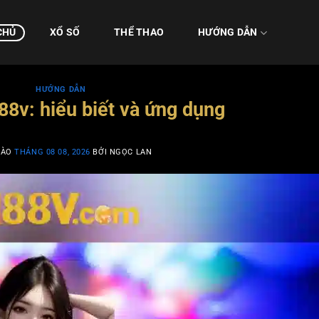
CHỦ
XỔ SỐ
THỂ THAO
HƯỚNG DẪN
HƯỚNG DẪN
8v: hiểu biết và ứng dụng
VÀO
THÁNG 08 08, 2026
BỞI
NGỌC LAN