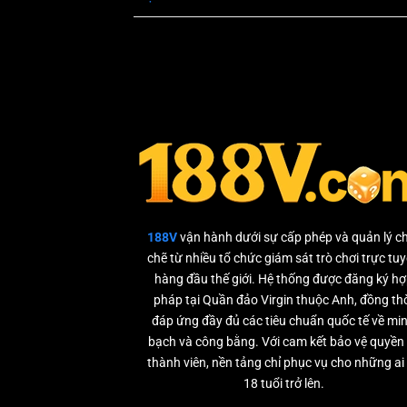
188V
vận hành dưới sự cấp phép và quản lý c
chẽ từ nhiều tổ chức giám sát trò chơi trực tu
hàng đầu thế giới. Hệ thống được đăng ký h
pháp tại Quần đảo Virgin thuộc Anh, đồng th
đáp ứng đầy đủ các tiêu chuẩn quốc tế về mi
bạch và công bằng. Với cam kết bảo vệ quyền 
thành viên, nền tảng chỉ phục vụ cho những ai
18 tuổi trở lên.