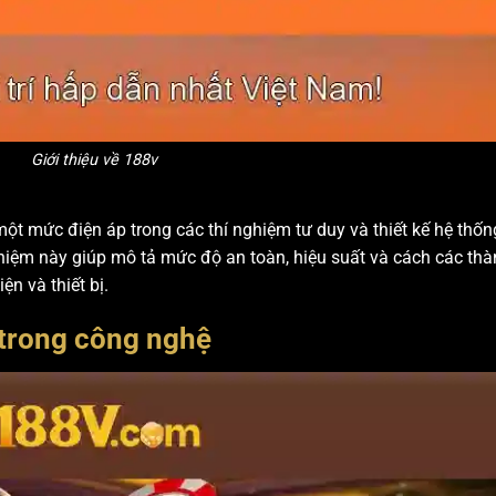
Giới thiệu về 188v
t mức điện áp trong các thí nghiệm tư duy và thiết kế hệ thốn
niệm này giúp mô tả mức độ an toàn, hiệu suất và cách các th
n và thiết bị.
trong công nghệ