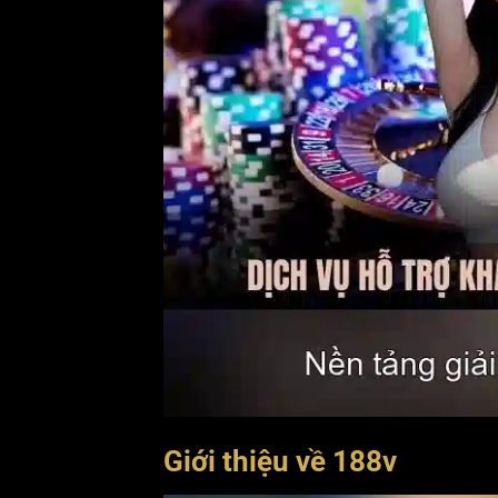
Giới thiệu về 188v