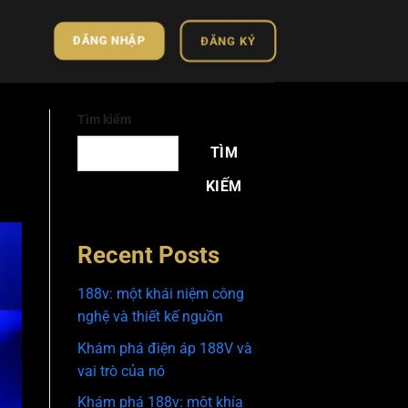
ĐĂNG NHẬP
ĐĂNG KÝ
Tìm kiếm
TÌM
KIẾM
Recent Posts
188v: một khái niệm công
nghệ và thiết kế nguồn
Khám phá điện áp 188V và
vai trò của nó
Khám phá 188v: một khía