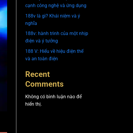
cạnh công nghệ và ứng dụng
188v là gì? Khái niệm và ý
nghĩa
188v: hành trình của một nhịp
điện và ý tưởng
188 V: Hiểu về hiệu điện thế
và an toàn điện
Recent
Comments
Không có bình luận nào để
hiển thị.