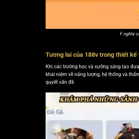
Ý nghĩa c
Tương lai của 188v trong thiết kế
Khi các trường học và xưởng sáng tạo đưa 
khái niệm về năng lượng, hệ thống và thẩm 
quyết vấn đề.