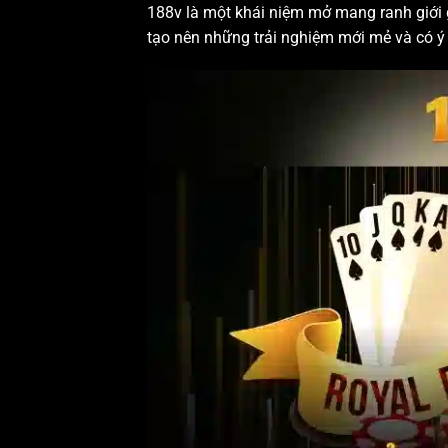
188v là một khái niệm mở mang ranh giới 
tạo nên những trải nghiệm mới mẻ và có ý