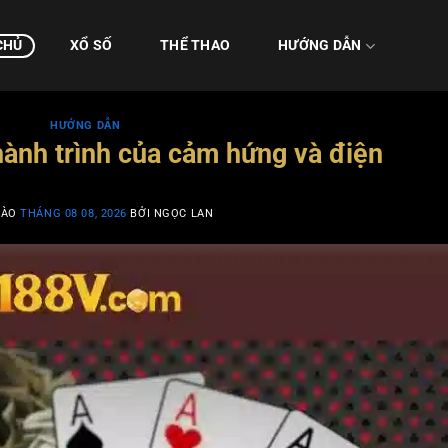
CHỦ
XỔ SỐ
THỂ THAO
HƯỚNG DẪN
HƯỚNG DẪN
ành trình của cảm hứng và điện
VÀO
THÁNG 08 08, 2026
BỞI
NGỌC LAN