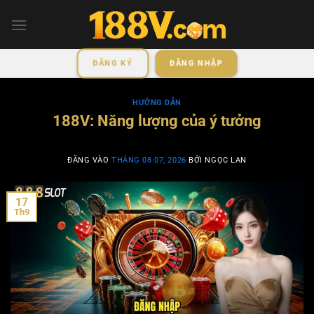
Bỏ
qua
nội
dung
ĐĂNG KÝ
ĐĂNG NHẬP
HƯỚNG DẪN
188V: Năng lượng của ý tưởng
ĐĂNG VÀO
THÁNG 08 07, 2026
BỞI
NGỌC LAN
17
Th9