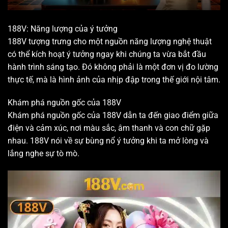
188V: Năng lượng của ý tưởng
188V tượng trưng cho một nguồn năng lượng nghệ thuật
có thể kích hoạt ý tưởng ngay khi chúng ta vừa bắt đầu
hành trình sáng tạo. Đó không phải là một đơn vị đo lường
thực tế, mà là hình ảnh của nhịp đập trong thế giới nội tâm.
Khám phá nguồn gốc của 188V
Khám phá nguồn gốc của 188V dẫn ta đến giao điểm giữa
điện và cảm xúc, nơi màu sắc, âm thanh và con chữ gặp
nhau. 188V nói về sự bùng nổ ý tưởng khi ta mở lòng và
lắng nghe sự tò mò.