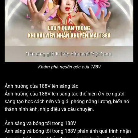
Khám phá nguồn gốc của 188V
Ảnh hưởng của 188V lên sáng tác
Ảnh hưởng của 188V lên sáng tác thể hiện ở việc người
sáng tạo học cách nén và giải phóng năng lượng, biến nó
thành hình ảnh, nhịp điệu và câu chuyện.
Ánh sáng và bóng tối trong 188V
Ánh sáng và bóng tối trong 188V phản ánh quá trình nhận