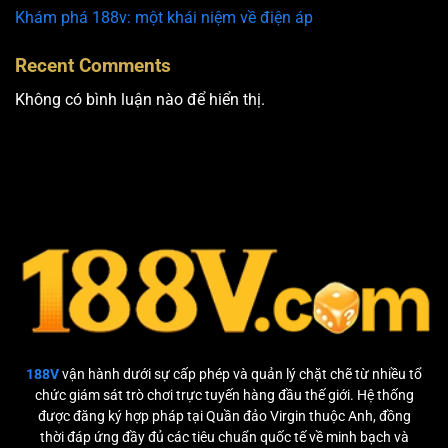
Khám phá 188v: một khái niệm về điện áp
Recent Comments
Không có bình luận nào để hiển thị.
188V
vận hành dưới sự cấp phép và quản lý chặt chẽ từ nhiều tổ
chức giám sát trò chơi trực tuyến hàng đầu thế giới. Hệ thống
được đăng ký hợp pháp tại Quần đảo Virgin thuộc Anh, đồng
thời đáp ứng đầy đủ các tiêu chuẩn quốc tế về minh bạch và