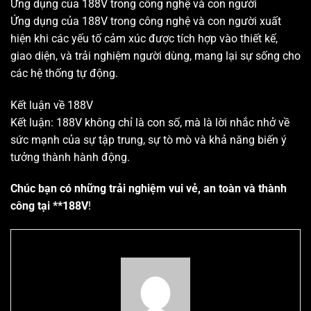
Ứng dụng của 188V trong công nghệ và con người
Ứng dụng của 188V trong công nghệ và con người xuất
hiện khi các yếu tố cảm xúc được tích hợp vào thiết kế,
giao diện, và trải nghiệm người dùng, mang lại sự sống cho
các hệ thống tự động.
Kết luận về 188V
Kết luận: 188V không chỉ là con số, mà là lời nhắc nhở về
sức mạnh của sự tập trung, sự tò mò và khả năng biến ý
tưởng thành hành động.
Chúc bạn có những trải nghiệm vui vẻ, an toàn và thành
công tại **188V
!