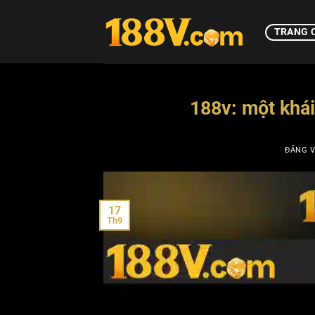
Bỏ
qua
TRANG 
nội
dung
188v: một khá
ĐĂNG 
17
Th9