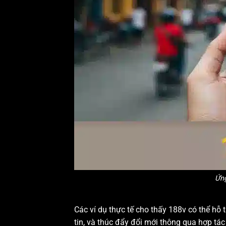
Ứng
Các ví dụ thực tế cho thấy 188v có thể hỗ 
tin, và thúc đẩy đổi mới thông qua hợp tác