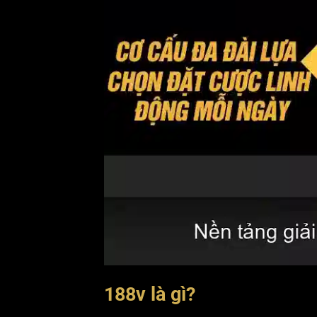
188v là gì?