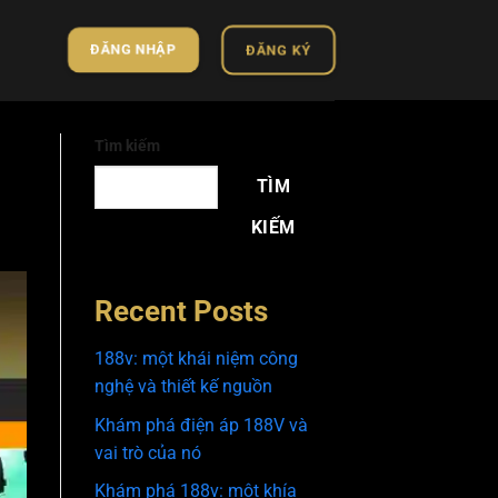
ĐĂNG NHẬP
ĐĂNG KÝ
Tìm kiếm
TÌM
KIẾM
Recent Posts
188v: một khái niệm công
nghệ và thiết kế nguồn
Khám phá điện áp 188V và
vai trò của nó
Khám phá 188v: một khía