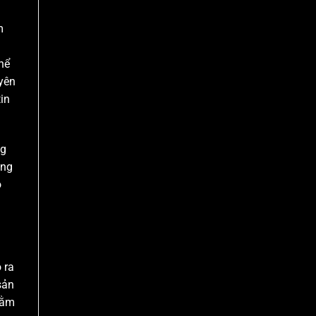
m
hể
 yên
in
ng
ộng
o
 ra
sản
hằm