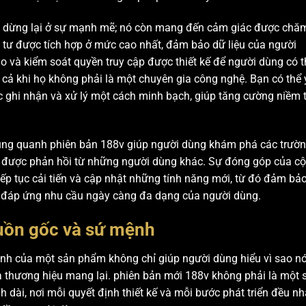
ỉ dừng lại ở sự mạnh mẽ; nó còn mang đến cảm giác được chă
g tư được tích hợp ở mức cao nhất, đảm bảo dữ liệu của người
 và kiểm soát quyền truy cập được thiết kế để người dùng có t
 cả khi họ không phải là một chuyên gia công nghệ. Bạn có thể
ợc ghi nhận và xử lý một cách minh bạch, giúp tăng cường niềm t
 xung quanh phiên bản 188v giúp người dùng khám phá các trườ
n được phản hồi từ những người dùng khác. Sự đóng góp của c
iếp tục cải tiến và cập nhật những tính năng mới, từ đó đảm bả
và đáp ứng nhu cầu ngày càng đa dạng của người dùng.
uồn gốc và sứ mệnh
h của một sản phẩm không chỉ giúp người dùng hiểu vì sao nó
à thương hiệu mang lại. phiên bản mới 188v không phải là một 
 dài, nơi mỗi quyết định thiết kế và mỗi bước phát triển đều n