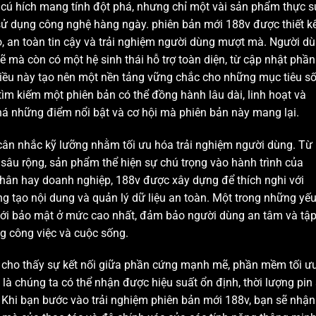
 cú hích mang tính đột phá, nhưng chỉ một vài sản phẩm thực s
 sử dụng công nghệ hàng ngày. phiên bản mới 188v được thiết k
o, an toàn tin cậy và trải nghiệm người dùng mượt mà. Người d
à còn có một hệ sinh thái hỗ trợ toàn diện, từ cập nhật phần
 Điều này tạo nên một nền tảng vững chắc cho những mục tiêu s
ìm kiếm một phiên bản có thể đồng hành lâu dài, linh hoạt và
 những điểm nổi bật và cơ hội mà phiên bản này mang lại.
 cân nhắc kỹ lưỡng nhằm tối ưu hóa trải nghiệm người dùng. Từ
 sâu rộng, sản phẩm thể hiện sự chú trọng vào hành trình của
nhân hay doanh nghiệp, 188v được xây dựng để thích nghi với
ng tạo nội dung và quản lý dữ liệu an toàn. Một trong những yếu
 với bảo mật ở mức cao nhất, đảm bảo người dùng an tâm và tậ
g công việc và cuộc sống.
 cho thấy sự kết nối giữa phần cứng mạnh mẽ, phần mềm tối ư
 là chúng ta có thể nhận được hiệu suất ổn định, thời lượng pin
 Khi bạn bước vào trải nghiệm phiên bản mới 188v, bạn sẽ nhận