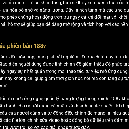
g và ổn định. Từ lúc khởi động, bạn sẽ thấy sự chăm chút của t
 tối ưu hóa bộ nhớ và năng lượng. Đây là nền tảng mà các ứng d
ho phép chúng hoạt động trơn tru ngay cả khi đối mặt với khối
thái hỗ trợ sẽ giúp bạn dễ dàng mở rộng và tích hợp với các nền
của phiên bản 188v
m việc hòa hợp, mang lại trải nghiệm liền mạch từ quy trình k
Giao diện người dùng được tinh chỉnh để giảm thiểu độ phức tạ
hấy ngay sự nhất quán trong mọi thao tác, từ việc mở ứng dụng
án này không chỉ giúp giảm thời gian học hỏi mà còn tăng sự tự 
 mới.
c tối ưu nhờ công nghệ quản lý năng lượng thông minh. 188v kh
í vận hành cho người dùng cá nhân và doanh nghiệp. Việc tích hợ
cầu của người dùng và tự động điều chỉnh để mang lại hiệu qu
ới các file lớn, chỉnh sửa video hoặc đồng bộ dữ liệu trên đám m
ru vượt trội so với các giải pháp trước đây.