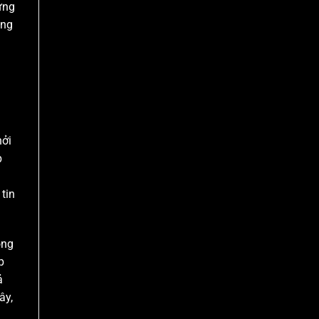
ừng
ụng
hởi
p
tin
ông
p
ả
ây,