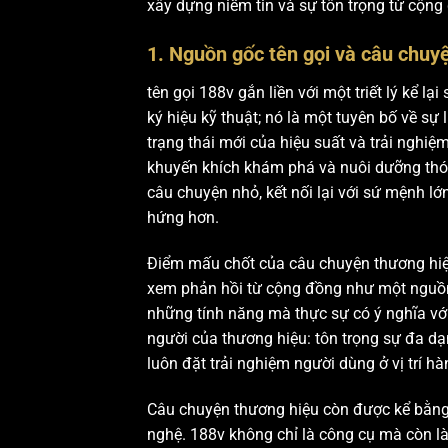
xây dựng niềm tin và sự tôn trọng từ cộn
1. Nguồn gốc tên gọi và câu chuy
tên gọi 188v gắn liền với một triết lý kể l
ký hiệu kỹ thuật; nó là một tuyên bố về sự
trạng thái mới của hiệu suất và trải nghi
khuyến khích khám phá và nuôi dưỡng thói
câu chuyện nhỏ, kết nối lại với sứ mệnh l
hứng hơn.
Điểm mấu chốt của câu chuyện thương hiệu 
xem phản hồi từ cộng đồng như một nguồn d
những tính năng mà thực sự có ý nghĩa với
người của thương hiệu: tôn trọng sự đa dạ
luôn đặt trải nghiệm người dùng ở vị trí hà
Câu chuyện thương hiệu còn được kể bằng 
nghệ. 188v không chỉ là công cụ mà còn l