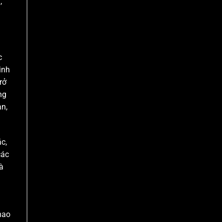
,
c
inh
rở
ng
an,
c,
các
à
hao