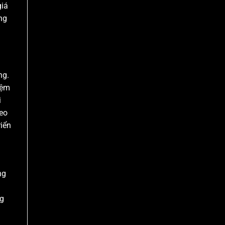
giá
ng
ng.
iệm
i
heo
riển
ng
ng