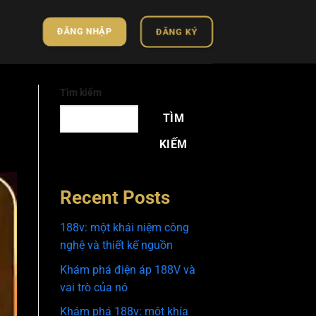
ĐĂNG NHẬP
ĐĂNG KÝ
Tìm kiếm
TÌM
KIẾM
Recent Posts
188v: một khái niệm công
nghệ và thiết kế nguồn
Khám phá điện áp 188V và
vai trò của nó
Khám phá 188v: một khía