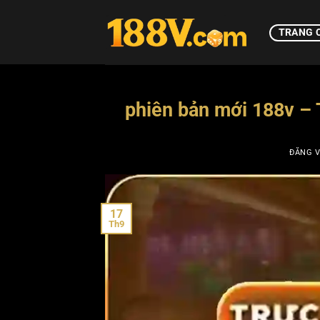
Bỏ
qua
TRANG 
nội
dung
phiên bản mới 188v – 
ĐĂNG 
17
Th9