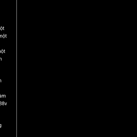
một
 một
một
m
n
làm
188v
g