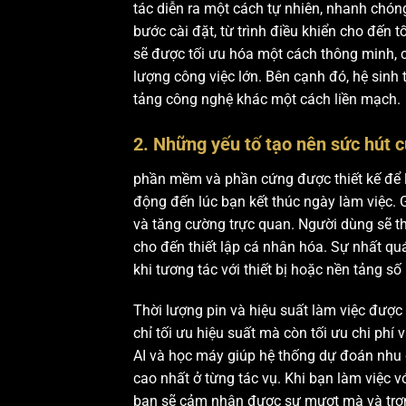
tác diễn ra một cách tự nhiên, nhanh chón
bước cài đặt, từ trình điều khiển cho đến
sẽ được tối ưu hóa một cách thông minh, c
lượng công việc lớn. Bên cạnh đó, hệ sinh 
tảng công nghệ khác một cách liền mạch.
2. Những yếu tố tạo nên sức hút 
phần mềm và phần cứng được thiết kế để là
động đến lúc bạn kết thúc ngày làm việc. 
và tăng cường trực quan. Người dùng sẽ t
cho đến thiết lập cá nhân hóa. Sự nhất qu
khi tương tác với thiết bị hoặc nền tảng số
Thời lượng pin và hiệu suất làm việc đượ
chỉ tối ưu hiệu suất mà còn tối ưu chi ph
AI và học máy giúp hệ thống dự đoán nhu 
cao nhất ở từng tác vụ. Khi bạn làm việc v
bạn sẽ cảm nhận được sự mượt mà và trơn t