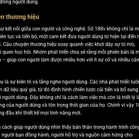
g đồng người dùng.
ện thương hiệu
ại sự kết nối giữa con người và công nghệ. Số 188v không chỉ là 
 liên tục và tiến bộ, một cam kết đưa người dùng từ hiện tại đến
ệm. Câu chuyện thương hiệu xoay quanh việc khơi dậy sự tò mò,
 quen học hỏi. Nhóm phát triển chia sẻ rằng mỗi phiên bản là 
ớn – giúp con người làm được nhiều hơn với ít sự cố và nhiều cả
là sự kiên trì và lắng nghe người dùng. Các nhà phát triển luô
ữ liệu quý giá, từ đó định hình chiến lược cải tiến và bổ sung
 người dùng. Đây không chỉ là cách làm việc mà còn là triết lý 
ng của người dùng và tôn trọng thời gian của họ. Chính vì vậy 
ng đầu khi thiết kế mọi tính năng mới.
cách giúp người dùng nhìn thấy bản thân trong hành trình côn
à người bạn đồng hành, người hỗ trợ và nguồn cảm hứng cho