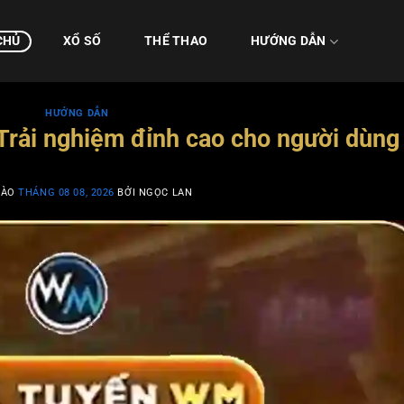
CHỦ
XỔ SỐ
THỂ THAO
HƯỚNG DẪN
HƯỚNG DẪN
Trải nghiệm đỉnh cao cho người dùng
VÀO
THÁNG 08 08, 2026
BỞI
NGỌC LAN