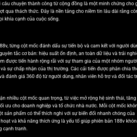
i câu chuyện thành công từ cộng đồng là một minh chứng cho 
ượt qua thách thức. Đây là nền tảng cho niềm tin lâu dài rằng cô
ọi khía cạnh của cuộc sống.
88v, từng cột mốc đánh dấu sự tiến bộ và cam kết với người dù
guyên tắc cơ bản: hiệu suất ổn định, an toàn dữ liệu và trải ngh
iệm được tiến hành rộng rãi với sự tham gia của một nhóm ngườ
à sự chấp nhận của thị trường. Các cải tiến được phân chia t
 và đánh giá 360 độ từ người dùng, nhân viên hỗ trợ và đối tác t
 nhiều cột mốc quan trọng, từ việc mở rộng hệ sinh thái, tăng
tối ưu cho doanh nghiệp và tổ chức nhà nước. Mỗi cột mốc khô
ột sản phẩm có thể thích nghi với sự biến đổi nhanh chóng của
 hoạt và khả năng thích ứng là yếu tố giúp phiên bản 188v khô
g cạnh tranh.