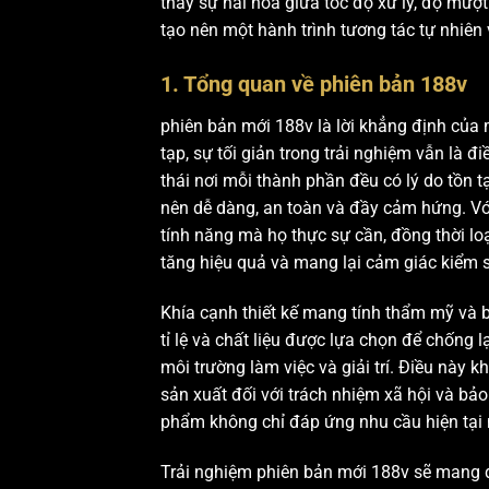
thấy sự hài hòa giữa tốc độ xử lý, độ mượ
tạo nên một hành trình tương tác tự nhiên 
1. Tổng quan về phiên bản 188v
phiên bản mới 188v là lời khẳng định của m
tạp, sự tối giản trong trải nghiệm vẫn là 
thái nơi mỗi thành phần đều có lý do tồn 
nên dễ dàng, an toàn và đầy cảm hứng. Vớ
tính năng mà họ thực sự cần, đồng thời loạ
tăng hiệu quả và mang lại cảm giác kiểm 
Khía cạnh thiết kế mang tính thẩm mỹ và b
tỉ lệ và chất liệu được lựa chọn để chống 
môi trường làm việc và giải trí. Điều này
sản xuất đối với trách nhiệm xã hội và bảo
phẩm không chỉ đáp ứng nhu cầu hiện tại 
Trải nghiệm phiên bản mới 188v sẽ mang 