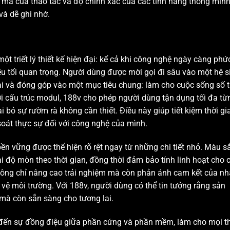
t mà của thao tác và độ chính xác của các tính năng thông minh
và dễ ghi nhớ.
ột triết lý thiết kế hiện đại: kể cả khi công nghệ ngày càng phứ
điều tối quan trọng. Người dùng được mời gọi đi sâu vào một hệ s
tại và đóng góp vào một mục tiêu chung: làm cho cuộc sống số t
i cấu trúc modul, 188v cho phép người dùng tận dụng tối đa từ
i bỏ sự rườm rà không cần thiết. Điều này giúp tiết kiệm thời gi
soát thực sự đối với công nghệ của mình.
ền vững được thể hiện rõ rệt ngay từ những chi tiết nhỏ. Màu sắ
lại độ mòn theo thời gian, đồng thời đảm bảo tính linh hoạt cho 
 không chỉ nâng cao trải nghiệm mà còn phản ánh cam kết của nh
 vệ môi trường. Với 188v, người dùng có thể tin tưởng rằng sản
mà còn sẵn sàng cho tương lai.
đến sự đồng điệu giữa phần cứng và phần mềm, làm cho mọi t