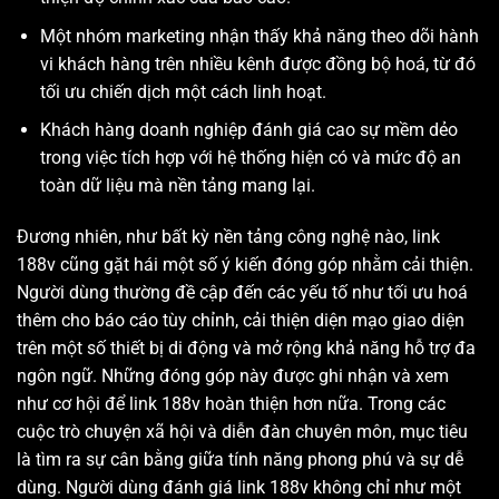
Một nhóm marketing nhận thấy khả năng theo dõi hành
vi khách hàng trên nhiều kênh được đồng bộ hoá, từ đó
tối ưu chiến dịch một cách linh hoạt.
Khách hàng doanh nghiệp đánh giá cao sự mềm dẻo
trong việc tích hợp với hệ thống hiện có và mức độ an
toàn dữ liệu mà nền tảng mang lại.
Đương nhiên, như bất kỳ nền tảng công nghệ nào, link
188v cũng gặt hái một số ý kiến đóng góp nhằm cải thiện.
Người dùng thường đề cập đến các yếu tố như tối ưu hoá
thêm cho báo cáo tùy chỉnh, cải thiện diện mạo giao diện
trên một số thiết bị di động và mở rộng khả năng hỗ trợ đa
ngôn ngữ. Những đóng góp này được ghi nhận và xem
như cơ hội để link 188v hoàn thiện hơn nữa. Trong các
cuộc trò chuyện xã hội và diễn đàn chuyên môn, mục tiêu
là tìm ra sự cân bằng giữa tính năng phong phú và sự dễ
dùng. Người dùng đánh giá link 188v không chỉ như một