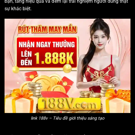
bạn, tăng hiệu quả và đem lại trải nghiệm người dùng thật
sự khác biệt.
link 188v – Tiêu đề giới thiệu sáng tạo