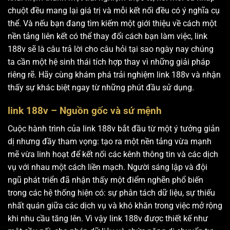
chuột đều mang lại giá trị và mỗi kết nối đều có ý nghĩa cụ
thể. Và nếu bạn đang tìm kiếm một giới thiệu về cách một
nền tảng liên kết có thể thay đổi cách bạn làm việc, link
188v sẽ là câu trả lời cho câu hỏi tại sao ngày nay chúng
ta cần một hệ sinh thái tích hợp thay vì những giải pháp
riêng rẽ. Hãy cùng khám phá trải nghiệm link 188v và nhận
thấy sự khác biệt ngay từ những phút đầu sử dụng.
link 188v – Nguồn gốc và sứ mệnh
Cuộc hành trình của link 188v bắt đầu từ một ý tưởng giản
dị nhưng đầy tham vọng: tạo ra một nền tảng vừa mạnh
mẽ vừa linh hoạt để kết nối các kênh thông tin và các dịch
vụ với nhau một cách liền mạch. Người sáng lập và đội
ngũ phát triển đã nhận thấy một điểm nghẽn phổ biến
trong các hệ thống hiện có: sự phân tách dữ liệu, sự thiếu
nhất quán giữa các dịch vụ và khó khăn trong việc mở rộng
khi nhu cầu tăng lên. Vì vậy link 188v được thiết kế như