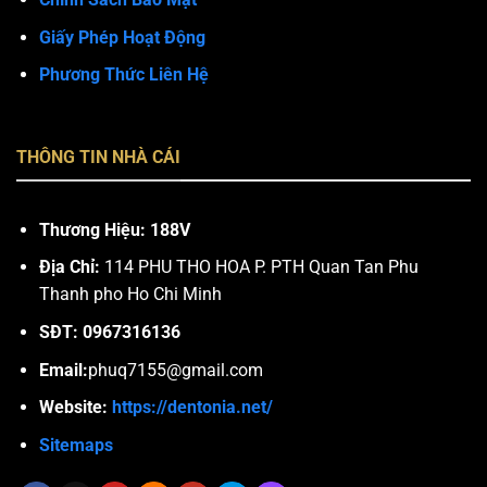
Giấy Phép Hoạt Động
Phương Thức Liên Hệ
THÔNG TIN NHÀ CÁI
Thương Hiệu: 188V
Địa Chỉ:
114 PHU THO HOA P. PTH Quan Tan Phu
Thanh pho Ho Chi Minh
SĐT:
0967316136
Email:
phuq7155@gmail.com
Website:
https://dentonia.net/
Sitemaps