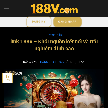
Bỏ
qua
nội
dung
ĐĂNG KÝ
ĐĂNG NHẬP
HƯỚNG DẪN
link 188v – Khởi nguồn kết nối và trải
nghiệm đỉnh cao
ĐĂNG VÀO
THÁNG 08 07, 2026
BỞI
NGỌC LAN
17
Th9