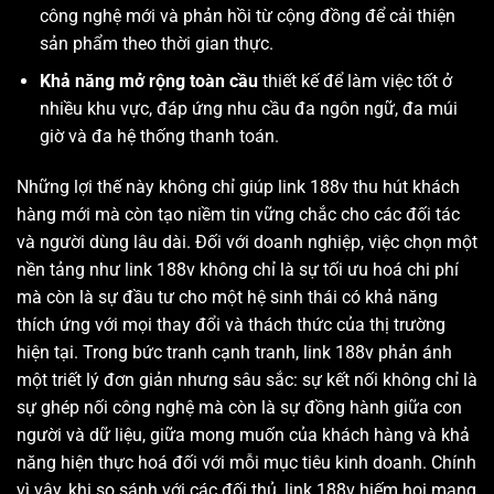
công nghệ mới và phản hồi từ cộng đồng để cải thiện
sản phẩm theo thời gian thực.
Khả năng mở rộng toàn cầu
thiết kế để làm việc tốt ở
nhiều khu vực, đáp ứng nhu cầu đa ngôn ngữ, đa múi
giờ và đa hệ thống thanh toán.
Những lợi thế này không chỉ giúp link 188v thu hút khách
hàng mới mà còn tạo niềm tin vững chắc cho các đối tác
và người dùng lâu dài. Đối với doanh nghiệp, việc chọn một
nền tảng như link 188v không chỉ là sự tối ưu hoá chi phí
mà còn là sự đầu tư cho một hệ sinh thái có khả năng
thích ứng với mọi thay đổi và thách thức của thị trường
hiện tại. Trong bức tranh cạnh tranh, link 188v phản ánh
một triết lý đơn giản nhưng sâu sắc: sự kết nối không chỉ là
sự ghép nối công nghệ mà còn là sự đồng hành giữa con
người và dữ liệu, giữa mong muốn của khách hàng và khả
năng hiện thực hoá đối với mỗi mục tiêu kinh doanh. Chính
vì vậy, khi so sánh với các đối thủ, link 188v hiếm hoi mang