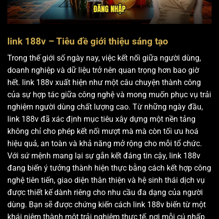
link 188v – Tiêu đề giới thiệu sáng tạo
Trong thế giới số ngày nay, việc kết nối giữa người dùng,
doanh nghiệp và dữ liệu trở nên quan trọng hơn bao giờ
hết. link 188v xuất hiện như một câu chuyện thành công
của sự hợp tác giữa công nghệ và mong muốn phục vụ trải
nghiệm người dùng chất lượng cao. Từ những ngày đầu,
link 188v đã xác định mục tiêu xây dựng một nền tảng
không chỉ cho phép kết nối mượt mà mà còn tối ưu hoá
hiệu quả, an toàn và khả năng mở rộng cho mỗi tổ chức.
Với sứ mệnh mang lại sự gắn kết đáng tin cậy, link 188v
đang biến ý tưởng thành hiện thực bằng cách kết hợp công
nghệ tiên tiến, giao diện thân thiện và hệ sinh thái dịch vụ
được thiết kế dành riêng cho nhu cầu đa dạng của người
dùng. Bạn sẽ được chứng kiến cách link 188v biến từ một
khái niệm thành một trải nghiệm thực tế, nơi mỗi cú nhấp