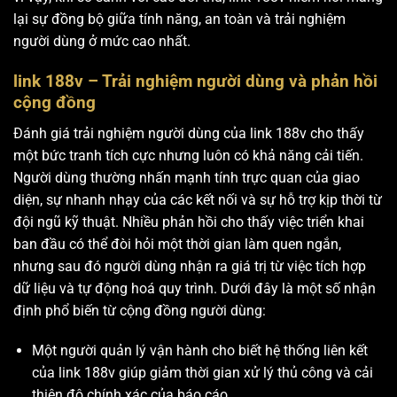
lại sự đồng bộ giữa tính năng, an toàn và trải nghiệm
người dùng ở mức cao nhất.
link 188v – Trải nghiệm người dùng và phản hồi
cộng đồng
Đánh giá trải nghiệm người dùng của link 188v cho thấy
một bức tranh tích cực nhưng luôn có khả năng cải tiến.
Người dùng thường nhấn mạnh tính trực quan của giao
diện, sự nhanh nhạy của các kết nối và sự hỗ trợ kịp thời từ
đội ngũ kỹ thuật. Nhiều phản hồi cho thấy việc triển khai
ban đầu có thể đòi hỏi một thời gian làm quen ngắn,
nhưng sau đó người dùng nhận ra giá trị từ việc tích hợp
dữ liệu và tự động hoá quy trình. Dưới đây là một số nhận
định phổ biến từ cộng đồng người dùng:
Một người quản lý vận hành cho biết hệ thống liên kết
của link 188v giúp giảm thời gian xử lý thủ công và cải
thiện độ chính xác của báo cáo.