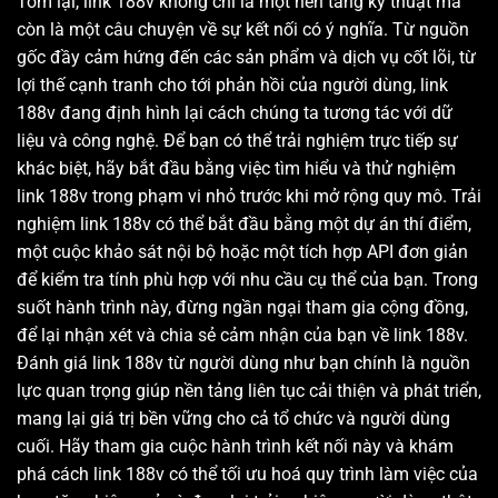
Tóm lại, link 188v không chỉ là một nền tảng kỹ thuật mà
còn là một câu chuyện về sự kết nối có ý nghĩa. Từ nguồn
gốc đầy cảm hứng đến các sản phẩm và dịch vụ cốt lõi, từ
lợi thế cạnh tranh cho tới phản hồi của người dùng, link
188v đang định hình lại cách chúng ta tương tác với dữ
liệu và công nghệ. Để bạn có thể trải nghiệm trực tiếp sự
khác biệt, hãy bắt đầu bằng việc tìm hiểu và thử nghiệm
link 188v trong phạm vi nhỏ trước khi mở rộng quy mô. Trải
nghiệm link 188v có thể bắt đầu bằng một dự án thí điểm,
một cuộc khảo sát nội bộ hoặc một tích hợp API đơn giản
để kiểm tra tính phù hợp với nhu cầu cụ thể của bạn. Trong
suốt hành trình này, đừng ngần ngại tham gia cộng đồng,
để lại nhận xét và chia sẻ cảm nhận của bạn về link 188v.
Đánh giá link 188v từ người dùng như bạn chính là nguồn
lực quan trọng giúp nền tảng liên tục cải thiện và phát triển,
mang lại giá trị bền vững cho cả tổ chức và người dùng
cuối. Hãy tham gia cuộc hành trình kết nối này và khám
phá cách link 188v có thể tối ưu hoá quy trình làm việc của