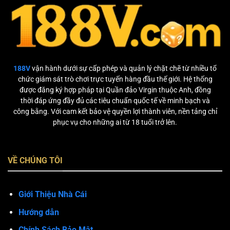
188V
vận hành dưới sự cấp phép và quản lý chặt chẽ từ nhiều tổ
chức giám sát trò chơi trực tuyến hàng đầu thế giới. Hệ thống
được đăng ký hợp pháp tại Quần đảo Virgin thuộc Anh, đồng
thời đáp ứng đầy đủ các tiêu chuẩn quốc tế về minh bạch và
công bằng. Với cam kết bảo vệ quyền lợi thành viên, nền tảng chỉ
phục vụ cho những ai từ 18 tuổi trở lên.
VỀ CHÚNG TÔI
Giới Thiệu Nhà Cái
Hướng dẫn
Chính Sách Bảo Mật