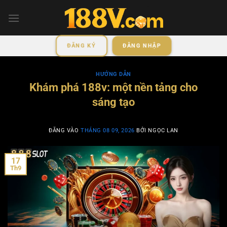
Bỏ
qua
nội
dung
ĐĂNG KÝ
ĐĂNG NHẬP
HƯỚNG DẪN
Khám phá 188v: một nền tảng cho
sáng tạo
ĐĂNG VÀO
THÁNG 08 09, 2026
BỞI
NGỌC LAN
17
Th9