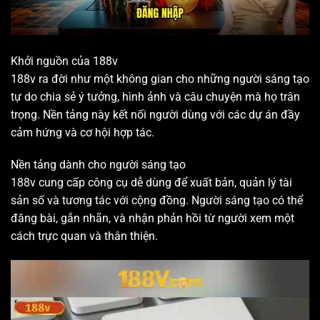
Khởi nguồn của 188v
188v ra đời như một không gian cho những người sáng tạo
tự do chia sẻ ý tưởng, hình ảnh và câu chuyện mà họ trân
trọng. Nền tảng này kết nối người dùng với các dự án đầy
cảm hứng và cơ hội hợp tác.
Nền tảng dành cho người sáng tạo
188v cung cấp công cụ dễ dùng để xuất bản, quản lý tài
sản số và tương tác với cộng đồng. Người sáng tạo có thể
đăng bài, gắn nhãn, và nhận phản hồi từ người xem một
cách trực quan và thân thiện.