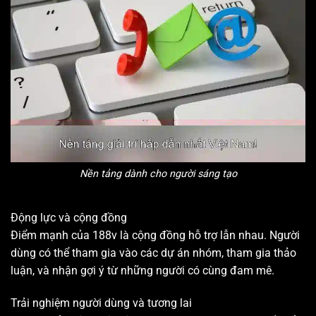
Nền tảng dành cho người sáng tạo
Động lực và cộng đồng
Điểm mạnh của 188v là cộng đồng hỗ trợ lẫn nhau. Người
dùng có thể tham gia vào các dự án nhóm, tham gia thảo
luận, và nhận gợi ý từ những người có cùng đam mê.
Trải nghiệm người dùng và tương lai