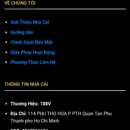
VỀ CHÚNG TÔI
Giới Thiệu Nhà Cái
Hướng dẫn
Chính Sách Bảo Mật
Giấy Phép Hoạt Động
Phương Thức Liên Hệ
THÔNG TIN NHÀ CÁI
Thương Hiệu: 188V
Địa Chỉ:
114 PHU THO HOA P. PTH Quan Tan Phu
Thanh pho Ho Chi Minh