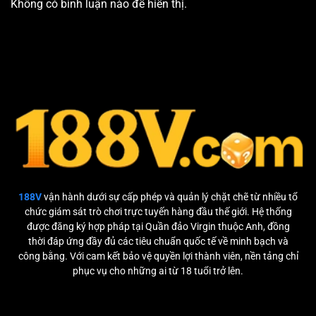
Không có bình luận nào để hiển thị.
188V
vận hành dưới sự cấp phép và quản lý chặt chẽ từ nhiều tổ
chức giám sát trò chơi trực tuyến hàng đầu thế giới. Hệ thống
được đăng ký hợp pháp tại Quần đảo Virgin thuộc Anh, đồng
thời đáp ứng đầy đủ các tiêu chuẩn quốc tế về minh bạch và
công bằng. Với cam kết bảo vệ quyền lợi thành viên, nền tảng chỉ
phục vụ cho những ai từ 18 tuổi trở lên.