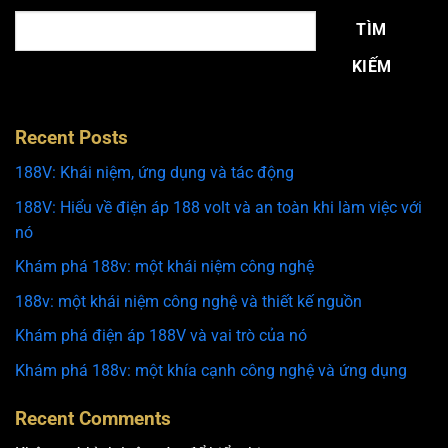
TÌM
KIẾM
Recent Posts
188V: Khái niệm, ứng dụng và tác động
188V: Hiểu về điện áp 188 volt và an toàn khi làm việc với
nó
Khám phá 188v: một khái niệm công nghệ
188v: một khái niệm công nghệ và thiết kế nguồn
Khám phá điện áp 188V và vai trò của nó
Khám phá 188v: một khía cạnh công nghệ và ứng dụng
Recent Comments