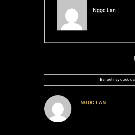
Ngọc Lan
Bài viết này được đ
NGỌC LAN