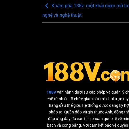
Khám phá 188v: một khái niệm mở tr
nghệ và nghệ thuật
188V
vận hành dưới sự cấp phép và quản lý c
chẽ từ nhiều tổ chức giám sát trò chơi trực tu
hàng đầu thế giới. Hệ thống được đăng ký h
pháp tại Quần đảo Virgin thuộc Anh, đồng th
đáp ứng đầy đủ các tiêu chuẩn quốc tế về mi
bạch và công bằng. Với cam kết bảo vệ quyền 