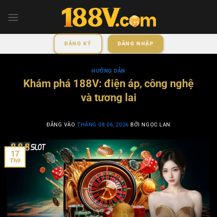
Bỏ
qua
nội
dung
ĐĂNG KÝ
ĐĂNG NHẬP
HƯỚNG DẪN
Khám phá 188V: điện áp, công nghệ
và tương lai
ĐĂNG VÀO
THÁNG 08 06, 2026
BỞI
NGỌC LAN
17
Th9