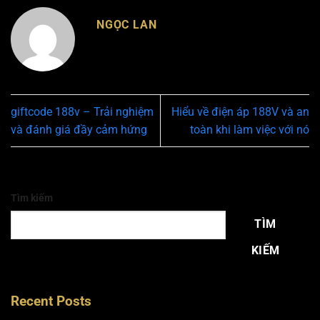
NGỌC LAN
giftcode 188v – Trải nghiệm
Hiểu về điện áp 188V và an
và đánh giá đầy cảm hứng
toàn khi làm việc với nó
Tìm kiếm
TÌM
KIẾM
Recent Posts