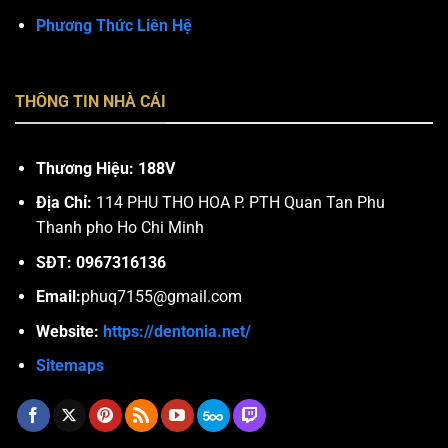
Phương Thức Liên Hệ
THÔNG TIN NHÀ CÁI
Thương Hiệu: 188V
Địa Chỉ:
114 PHU THO HOA P. PTH Quan Tan Phu
Thanh pho Ho Chi Minh
SĐT:
0967316136
Email:
phuq7155@gmail.com
Website:
https://dentonia.net/
Sitemaps