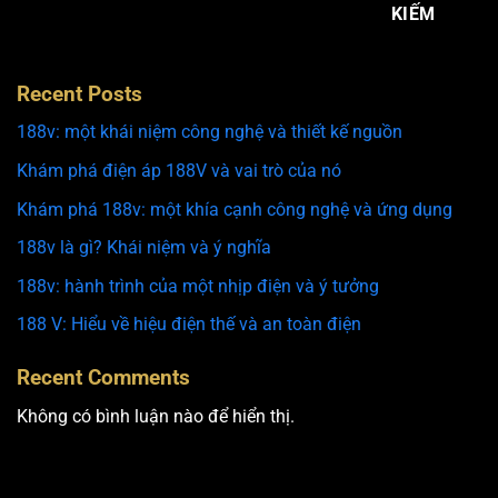
KIẾM
Recent Posts
188v: một khái niệm công nghệ và thiết kế nguồn
Khám phá điện áp 188V và vai trò của nó
Khám phá 188v: một khía cạnh công nghệ và ứng dụng
188v là gì? Khái niệm và ý nghĩa
188v: hành trình của một nhịp điện và ý tưởng
188 V: Hiểu về hiệu điện thế và an toàn điện
Recent Comments
Không có bình luận nào để hiển thị.