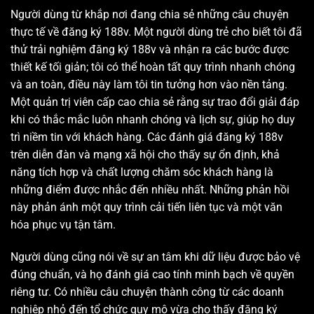
Người dùng từ khắp nơi đang chia sẻ những câu chuyện
thực tế về đăng ký 188v. Một người dùng trẻ cho biết tôi đã
thử trải nghiệm đăng ký 188v và nhận ra các bước được
thiết kế tối giản; tôi có thể hoàn tất quy trình nhanh chóng
và an toàn, điều này làm tôi tin tưởng hơn vào nền tảng.
Một quản trị viên cấp cao chia sẻ rằng sự trao đổi giải đáp
khi có thắc mắc luôn nhanh chóng và lịch sự, giúp họ duy
trì niềm tin với khách hàng. Các đánh giá đăng ký 188v
trên diễn đàn và mạng xã hội cho thấy sự ổn định, khả
năng tích hợp và chất lượng chăm sóc khách hàng là
những điểm được nhắc đến nhiều nhất. Những phản hồi
này phản ánh một quy trình cải tiến liên tục và một văn
hóa phục vụ tận tâm.
Người dùng cũng nói về sự an tâm khi dữ liệu được bảo vệ
đúng chuẩn, và họ đánh giá cao tính minh bạch về quyền
riêng tư. Có nhiều câu chuyện thành công từ các doanh
nghiệp nhỏ đến tổ chức quy mô vừa cho thấy đăng ký