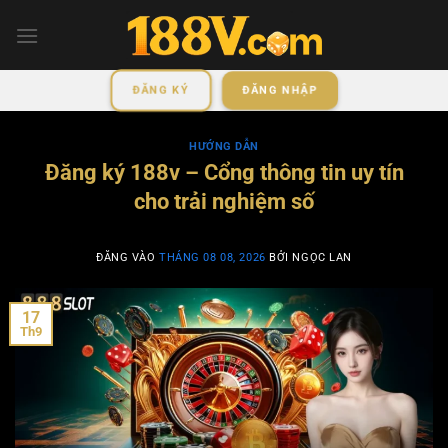
Bỏ
qua
nội
dung
ĐĂNG KÝ
ĐĂNG NHẬP
HƯỚNG DẪN
Đăng ký 188v – Cổng thông tin uy tín
cho trải nghiệm số
ĐĂNG VÀO
THÁNG 08 08, 2026
BỞI
NGỌC LAN
17
Th9