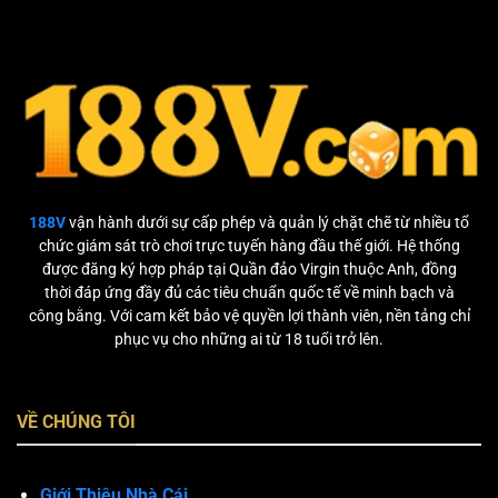
188V
vận hành dưới sự cấp phép và quản lý chặt chẽ từ nhiều tổ
chức giám sát trò chơi trực tuyến hàng đầu thế giới. Hệ thống
được đăng ký hợp pháp tại Quần đảo Virgin thuộc Anh, đồng
thời đáp ứng đầy đủ các tiêu chuẩn quốc tế về minh bạch và
công bằng. Với cam kết bảo vệ quyền lợi thành viên, nền tảng chỉ
phục vụ cho những ai từ 18 tuổi trở lên.
VỀ CHÚNG TÔI
Giới Thiệu Nhà Cái