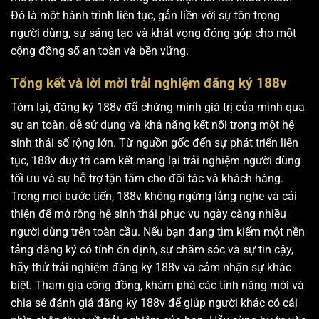
Đó là một hành trình liên tục, gắn liền với sự tôn trọng
người dùng, sự sáng tạo và khát vọng đóng góp cho một
cộng đồng số an toàn và bền vững.
Tổng kết và lời mời trải nghiệm đăng ký 188v
Tóm lại, đăng ký 188v đã chứng minh giá trị của mình qua
sự an toàn, dễ sử dụng và khả năng kết nối trong một hệ
sinh thái số rộng lớn. Từ nguồn gốc đến sự phát triển liên
tục, 188v duy trì cam kết mang lại trải nghiệm người dùng
tối ưu và sự hỗ trợ tận tâm cho đối tác và khách hàng.
Trong mọi bước tiến, 188v không ngừng lắng nghe và cải
thiện để mở rộng hệ sinh thái phục vụ ngày càng nhiều
người dùng trên toàn cầu. Nếu bạn đang tìm kiếm một nền
tảng đăng ký có tính ổn định, sự chăm sóc và sự tin cậy,
hãy thử trải nghiệm đăng ký 188v và cảm nhận sự khác
biệt. Tham gia cộng đồng, khám phá các tính năng mới và
chia sẻ đánh giá đăng ký 188v để giúp người khác có cái