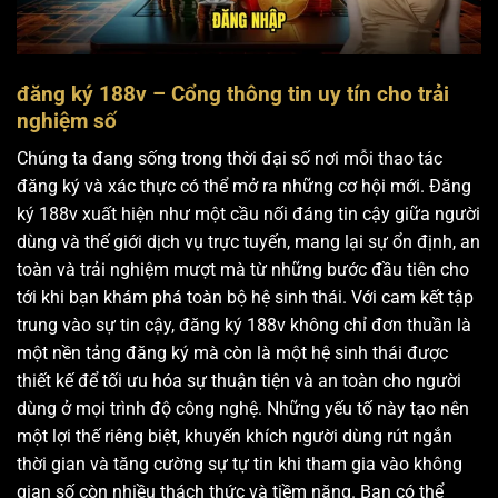
đăng ký 188v – Cổng thông tin uy tín cho trải
nghiệm số
Chúng ta đang sống trong thời đại số nơi mỗi thao tác
đăng ký và xác thực có thể mở ra những cơ hội mới. Đăng
ký 188v xuất hiện như một cầu nối đáng tin cậy giữa người
dùng và thế giới dịch vụ trực tuyến, mang lại sự ổn định, an
toàn và trải nghiệm mượt mà từ những bước đầu tiên cho
tới khi bạn khám phá toàn bộ hệ sinh thái. Với cam kết tập
trung vào sự tin cậy, đăng ký 188v không chỉ đơn thuần là
một nền tảng đăng ký mà còn là một hệ sinh thái được
thiết kế để tối ưu hóa sự thuận tiện và an toàn cho người
dùng ở mọi trình độ công nghệ. Những yếu tố này tạo nên
một lợi thế riêng biệt, khuyến khích người dùng rút ngắn
thời gian và tăng cường sự tự tin khi tham gia vào không
gian số còn nhiều thách thức và tiềm năng. Bạn có thể