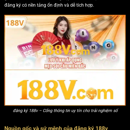
đăng ký có nền tảng ổn định và dễ tích hợp.
đăng ký 188v – Cổng thông tin uy tín cho trải nghiệm số
Nguồn gốc và sứ mệnh của đăng ký 188v