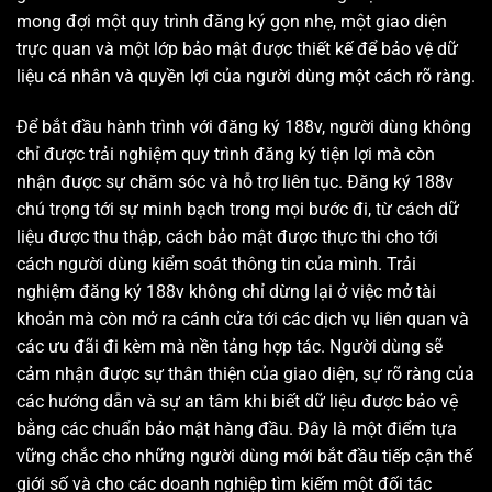
mong đợi một quy trình đăng ký gọn nhẹ, một giao diện
trực quan và một lớp bảo mật được thiết kế để bảo vệ dữ
liệu cá nhân và quyền lợi của người dùng một cách rõ ràng.
Để bắt đầu hành trình với đăng ký 188v, người dùng không
chỉ được trải nghiệm quy trình đăng ký tiện lợi mà còn
nhận được sự chăm sóc và hỗ trợ liên tục. Đăng ký 188v
chú trọng tới sự minh bạch trong mọi bước đi, từ cách dữ
liệu được thu thập, cách bảo mật được thực thi cho tới
cách người dùng kiểm soát thông tin của mình. Trải
nghiệm đăng ký 188v không chỉ dừng lại ở việc mở tài
khoản mà còn mở ra cánh cửa tới các dịch vụ liên quan và
các ưu đãi đi kèm mà nền tảng hợp tác. Người dùng sẽ
cảm nhận được sự thân thiện của giao diện, sự rõ ràng của
các hướng dẫn và sự an tâm khi biết dữ liệu được bảo vệ
bằng các chuẩn bảo mật hàng đầu. Đây là một điểm tựa
vững chắc cho những người dùng mới bắt đầu tiếp cận thế
giới số và cho các doanh nghiệp tìm kiếm một đối tác