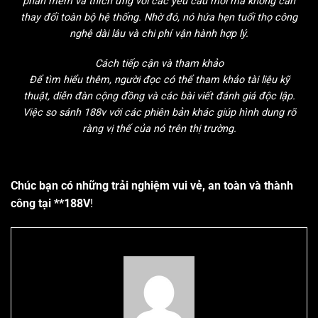
phần mềm và thích ứng với các yêu cầu mới mà không cần
thay đổi toàn bộ hệ thống. Nhờ đó, nó hứa hẹn tuổi thọ công
nghệ dài lâu và chi phí vận hành hợp lý.
Cách tiếp cận và tham khảo
Để tìm hiểu thêm, người đọc có thể tham khảo tài liệu kỹ
thuật, diễn đàn cộng đồng và các bài viết đánh giá độc lập.
Việc so sánh 188v với các phiên bản khác giúp hình dung rõ
ràng vị thế của nó trên thị trường.
Chúc bạn có những trải nghiệm vui vẻ, an toàn và thành
công tại **188V
!