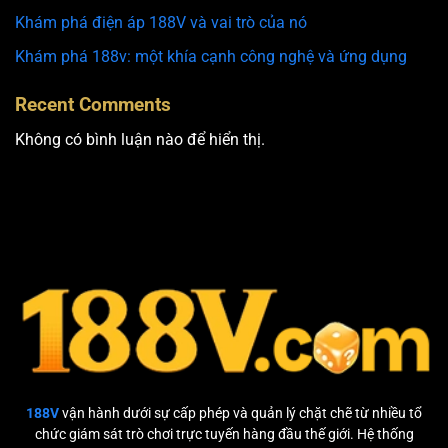
Khám phá điện áp 188V và vai trò của nó
Khám phá 188v: một khía cạnh công nghệ và ứng dụng
Recent Comments
Không có bình luận nào để hiển thị.
188V
vận hành dưới sự cấp phép và quản lý chặt chẽ từ nhiều tổ
chức giám sát trò chơi trực tuyến hàng đầu thế giới. Hệ thống