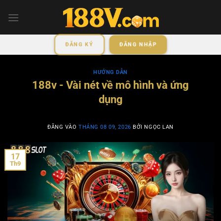
Bỏ
qua
nội
dung
ĐĂNG KÝ
ĐĂNG NHẬP
HƯỚNG DẪN
188v - Vài nét về mô hình và ứng
dụng
ĐĂNG VÀO
THÁNG 08 09, 2026
BỞI
NGỌC LAN
17
Th9