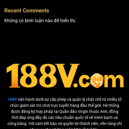
Recent Comments
Không có bình luận nào để hiển thị.
188V
vận hành dưới sự cấp phép và quản lý chặt chẽ từ nhiều tổ
chức giám sát trò chơi trực tuyến hàng đầu thế giới. Hệ thống
được đăng ký hợp pháp tại Quần đảo Virgin thuộc Anh, đồng
thời đáp ứng đầy đủ các tiêu chuẩn quốc tế về minh bạch và
công bằng. Với cam kết bảo vệ quyền lợi thành viên, nền tảng chỉ