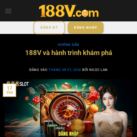
Bỏ
qua
nội
dung
ĐĂNG KÝ
ĐĂNG NHẬP
HƯỚNG DẪN
188V và hành trình khám phá
ĐĂNG VÀO
THÁNG 08 07, 2026
BỞI
NGỌC LAN
17
Th9