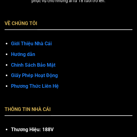
phục vụ cho những ai từ 18 tuổi trở lên.
VỀ CHÚNG TÔI
Giới Thiệu Nhà Cái
Hướng dẫn
Chính Sách Bảo Mật
Giấy Phép Hoạt Động
Phương Thức Liên Hệ
THÔNG TIN NHÀ CÁI
Thương Hiệu: 188V