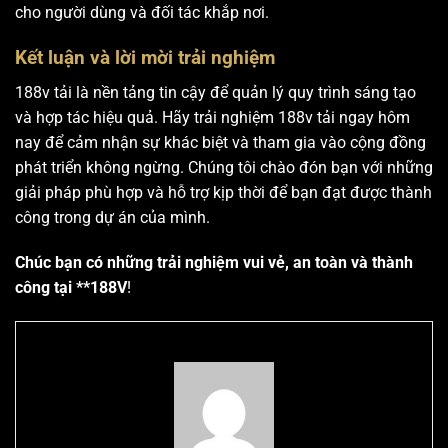
cho người dùng và đối tác khắp nơi.
Kết luận và lời mời trải nghiệm
188v tải là nền tảng tin cậy để quản lý quy trình sáng tạo
và hợp tác hiệu quả. Hãy trải nghiệm 188v tải ngay hôm
nay để cảm nhận sự khác biệt và tham gia vào cộng đồng
phát triển không ngừng. Chúng tôi chào đón bạn với những
giải pháp phù hợp và hỗ trợ kịp thời để bạn đạt được thành
công trong dự án của mình.
Chúc bạn có những trải nghiệm vui vẻ, an toàn và thành
công tại **188V
!