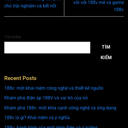
vời với 188v mê và game
cho trải nghiệm và kết nối
188v
Tìm kiếm
TÌM
KIẾM
Recent Posts
188v: một khái niệm công nghệ và thiết kế nguồn
Khám phá điện áp 188V và vai trò của nó
Khám phá 188v: một khía cạnh công nghệ và ứng dụng
188v là gì? Khái niệm và ý nghĩa
188v: hành trình của một nhịp điện và ý tưởng