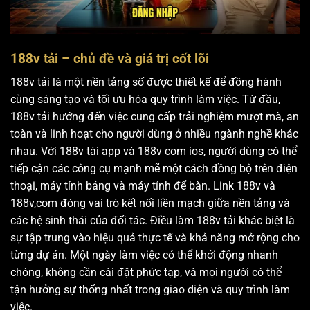
188v tải – chủ đề và giá trị cốt lõi
188v tải là một nền tảng số được thiết kế để đồng hành
cùng sáng tạo và tối ưu hóa quy trình làm việc. Từ đầu,
188v tải hướng đến việc cung cấp trải nghiệm mượt mà, an
toàn và linh hoạt cho người dùng ở nhiều ngành nghề khác
nhau. Với 188v tài app và 188v com ios, người dùng có thể
tiếp cận các công cụ mạnh mẽ một cách đồng bộ trên điện
thoại, máy tính bảng và máy tính để bàn. Link 188v và
188v,com đóng vai trò kết nối liền mạch giữa nền tảng và
các hệ sinh thái của đối tác. Điều làm 188v tải khác biệt là
sự tập trung vào hiệu quả thực tế và khả năng mở rộng cho
từng dự án. Một ngày làm việc có thể khởi động nhanh
chóng, không cần cài đặt phức tạp, và mọi người có thể
tận hưởng sự thống nhất trong giao diện và quy trình làm
việc.