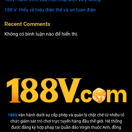
188 V: Hiểu về hiệu điện thế và an toàn điện
Recent Comments
Không có bình luận nào để hiển thị.
188V
vận hành dưới sự cấp phép và quản lý chặt chẽ từ nhiều tổ
chức giám sát trò chơi trực tuyến hàng đầu thế giới. Hệ thống
được đăng ký hợp pháp tại Quần đảo Virgin thuộc Anh, đồng