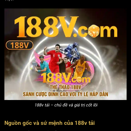
188v tải – chủ đề và giá trị cốt lõi
Nguồn gốc và sứ mệnh của 188v tải