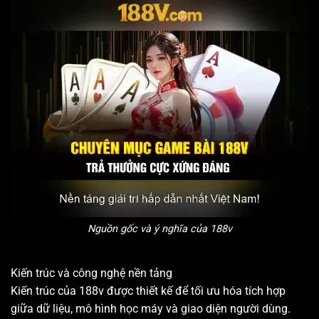
Nguồn gốc và ý nghĩa của 188v
Kiến trúc và công nghệ nền tảng
Kiến trúc của 188v được thiết kế để tối ưu hóa tích hợp
giữa dữ liệu, mô hình học máy và giao diện người dùng.