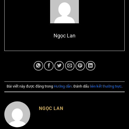
Ngọc Lan
Bài viết này được đăng trong
Hướng dẫn
. Đánh dấu
liên kết thường trực
.
NGỌC LAN