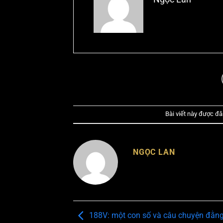
Bài viết này được đ
NGỌC LAN
188V: một con số và câu chuyện đằn