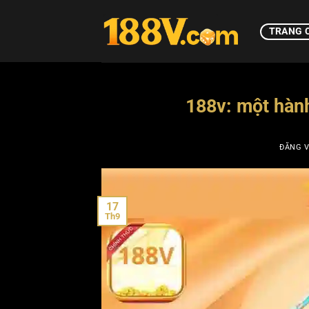
Bỏ
qua
TRANG 
nội
dung
188v: một hành
ĐĂNG 
17
Th9