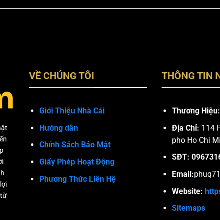
VỀ CHÚNG TÔI
THÔNG TIN 
Giới Thiệu Nhà Cái
Thương Hiệu:
Hướng dẫn
Địa Chỉ:
114 
hặt
yến
pho Ho Chi M
Chính Sách Bảo Mật
ợp
SĐT:
096731
Giấy Phép Hoạt Động
ời
nh
Email:
phuq7
Phương Thức Liên Hệ
lợi
Website:
http
 từ
Sitemaps