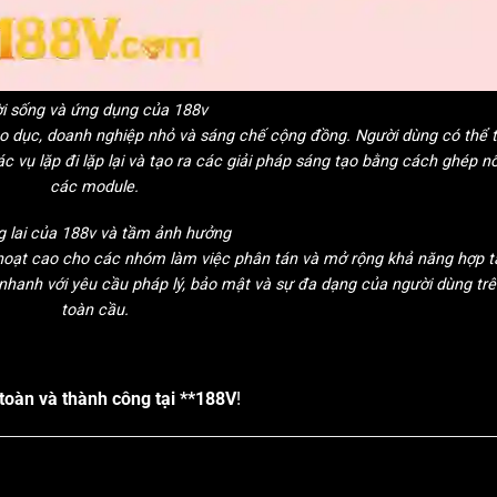
i sống và ứng dụng của 188v
áo dục, doanh nghiệp nhỏ và sáng chế cộng đồng. Người dùng có thể 
c vụ lặp đi lặp lại và tạo ra các giải pháp sáng tạo bằng cách ghép nố
các module.
 lai của 188v và tầm ảnh hưởng
 hoạt cao cho các nhóm làm việc phân tán và mở rộng khả năng hợp t
 nhanh với yêu cầu pháp lý, bảo mật và sự đa dạng của người dùng tr
toàn cầu.
 toàn và thành công tại **188V
!