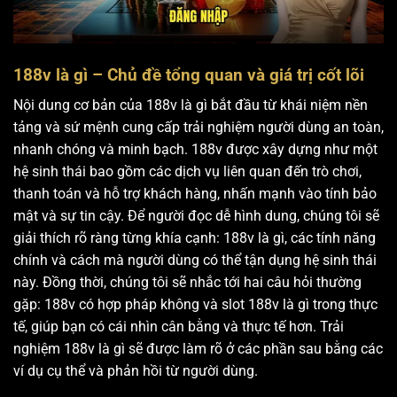
188v là gì – Chủ đề tổng quan và giá trị cốt lõi
Nội dung cơ bản của 188v là gì bắt đầu từ khái niệm nền
tảng và sứ mệnh cung cấp trải nghiệm người dùng an toàn,
nhanh chóng và minh bạch. 188v được xây dựng như một
hệ sinh thái bao gồm các dịch vụ liên quan đến trò chơi,
thanh toán và hỗ trợ khách hàng, nhấn mạnh vào tính bảo
mật và sự tin cậy. Để người đọc dễ hình dung, chúng tôi sẽ
giải thích rõ ràng từng khía cạnh: 188v là gì, các tính năng
chính và cách mà người dùng có thể tận dụng hệ sinh thái
này. Đồng thời, chúng tôi sẽ nhắc tới hai câu hỏi thường
gặp: 188v có hợp pháp không và slot 188v là gì trong thực
tế, giúp bạn có cái nhìn cân bằng và thực tế hơn. Trải
nghiệm 188v là gì sẽ được làm rõ ở các phần sau bằng các
ví dụ cụ thể và phản hồi từ người dùng.