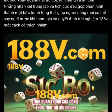
thường xoay quanh hai trụ cột: tính năng và an toàn.
Những nhận xét trung lập và tích cực đều góp phần hình
thành một bức tranh tổng thể, giúp người dùng mới có thể
suy nghĩ trước khi tham gia và quyết định trải nghiệm 188v
một cách có trách nhiệm.