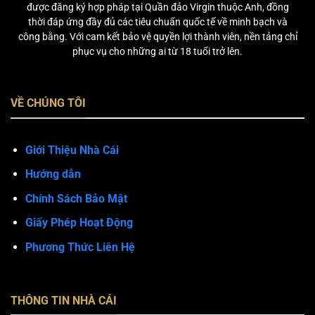
được đăng ký hợp pháp tại Quần đảo Virgin thuộc Anh, đồng
thời đáp ứng đầy đủ các tiêu chuẩn quốc tế về minh bạch và
công bằng. Với cam kết bảo vệ quyền lợi thành viên, nền tảng chỉ
phục vụ cho những ai từ 18 tuổi trở lên.
VỀ CHÚNG TÔI
Giới Thiệu Nhà Cái
Hướng dẫn
Chính Sách Bảo Mật
Giấy Phép Hoạt Động
Phương Thức Liên Hệ
THÔNG TIN NHÀ CÁI