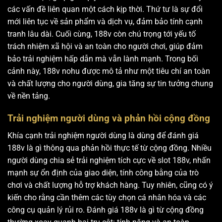
các vấn đề liên quan một cách kịp thời. Thứ tư là sự đổi
mới liên tục về sản phẩm và dịch vụ, đảm bảo tính cạnh
tranh lâu dài. Cuối cùng, 188v còn chú trọng tới yếu tố
trách nhiệm xã hội và an toàn cho người chơi, giúp đảm
bảo trải nghiệm hấp dẫn mà vẫn lành mạnh. Trong bối
cảnh này, 188v nohu được mô tả như một tiêu chí an toàn
và chất lượng cho người dùng, gia tăng sự tin tưởng chung
về nền tảng.
Trải nghiệm người dùng và phản hồi cộng đồng
Khía cạnh trải nghiệm người dùng là dùng để đánh giá
188v là gì thông qua phản hồi thực tế từ cộng đồng. Nhiều
người dùng chia sẻ trải nghiệm tích cực về slot 188v, nhấn
mạnh sự ổn định của giao diện, tính công bằng của trò
chơi và chất lượng hỗ trợ khách hàng. Tuy nhiên, cũng có ý
kiến cho rằng cần thêm các tùy chọn cá nhân hóa và các
công cụ quản lý rủi ro. Đánh giá 188v là gì từ cộng đồng