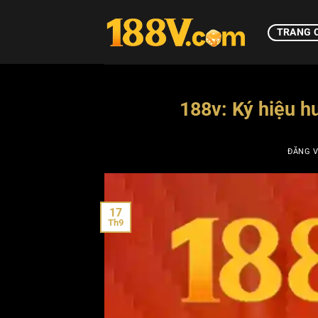
Bỏ
qua
TRANG 
nội
dung
188v: Ký hiệu h
ĐĂNG 
17
Th9