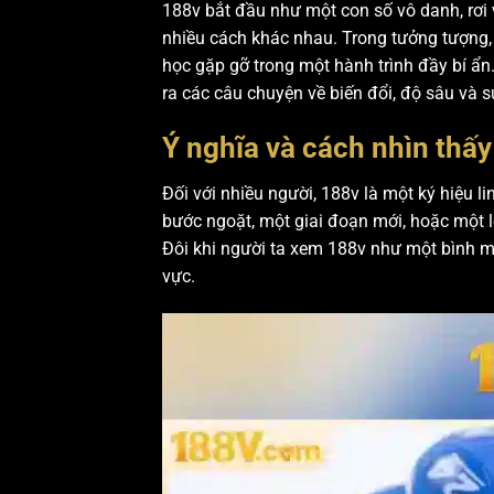
188v bắt đầu như một con số vô danh, rơi 
nhiều cách khác nhau. Trong tưởng tượng, 
học gặp gỡ trong một hành trình đầy bí ẩn
ra các câu chuyện về biến đổi, độ sâu và 
Ý nghĩa và cách nhìn thấ
Đối với nhiều người, 188v là một ký hiệu l
bước ngoặt, một giai đoạn mới, hoặc một l
Đôi khi người ta xem 188v như một bình m
vực.