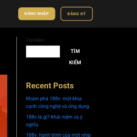
ĐĂNG NHẬP
ĐĂNG KÝ
Tìm kiếm
TÌM
KIẾM
Recent Posts
Khám phá 188v: một khía
cạnh công nghệ và ứng dụng
188v là gì? Khái niệm và ý
nghĩa
188v: hành trình của một nhịp