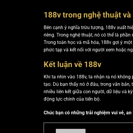
188v trong nghệ thuật và
Bên cạnh ý nghĩa trừu tượng, 188v xuất hiệ
riêng. Trong nghệ thuật, nó có thể là phần
Trong toán học và mã hóa, 188v gợi ý một 
phức tạp và kết nối với người xem hoặc ng
Kết luận về 188v
Khi ta nhìn vào 188v, ta nhận ra nó không
tạo. Dù bạn thấy nó ở đâu, trong văn bản,
nhiều liên kết giữa con người, dữ liệu và k
động lực chính của tiến bộ.
Chúc bạn có những trải nghiệm vui vẻ, an