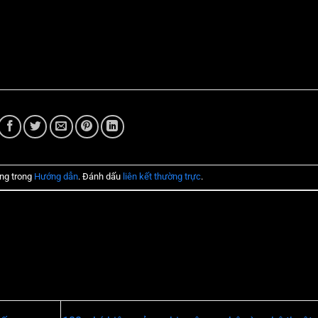
ăng trong
Hướng dẫn
. Đánh dấu
liên kết thường trực
.