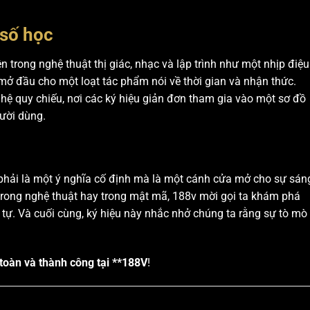
 số học
n trong nghệ thuật thị giác, nhạc và lập trình như một nhịp điệu
 mở đầu cho một loạt tác phẩm nói về thời gian và nhận thức.
hệ quy chiếu, nơi các ký hiệu giản đơn tham gia vào một sơ đồ
ười dùng.
 phải là một ý nghĩa cố định mà là một cánh cửa mở cho sự sán
 trong nghệ thuật hay trong mật mã, 188v mời gọi ta khám phá
ý tự. Và cuối cùng, ký hiệu này nhắc nhở chúng ta rằng sự tò mò 
 toàn và thành công tại **188V
!