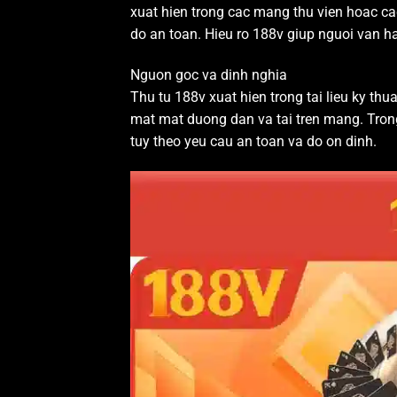
xuat hien trong cac mang thu vien hoac cac
do an toan. Hieu ro 188v giup nguoi van ha
Nguon goc va dinh nghia
Thu tu 188v xuat hien trong tai lieu ky th
mat mat duong dan va tai tren mang. Trong
tuy theo yeu cau an toan va do on dinh.