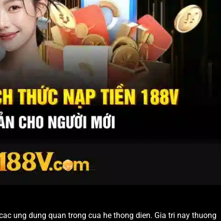
ac ung dung quan trong cua he thong dien. Gia tri nay thuong