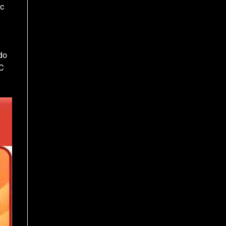
uc
do
C