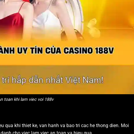
n toan khi lam viec voi 188v
u qua khi thiet ke, van hanh va bao tri cac he thong dien. Moi
 danh cho viec lam viec an toan va hieu qua.