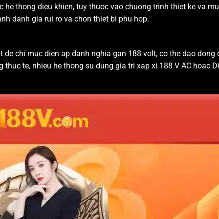
 he thong dieu khien, tuy thuoc vao chuong trinh thiet ke va m
nh danh gia rui ro va chon thiet bi phu hop.
uat de chi muc dien ap danh nghia gan 188 volt, co the dao dong 
 thuc te, nhieu he thong su dung gia tri xap xi 188 V AC hoac D