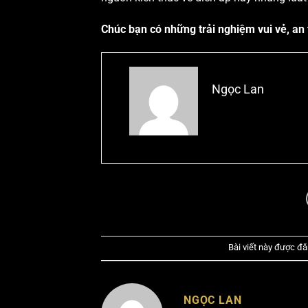
Chúc bạn có những trải nghiệm vui vẻ, an
Ngọc Lan
Bài viết này được đ
NGỌC LAN