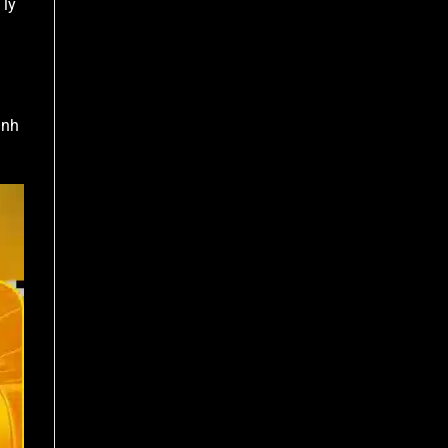
 ly
inh