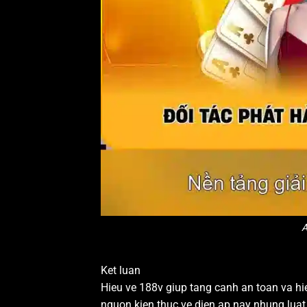
A
Ket luan
Hieu ve 188v giup tang canh an toan va hie
nguon kien thuc ve dien ap nay nhung luat