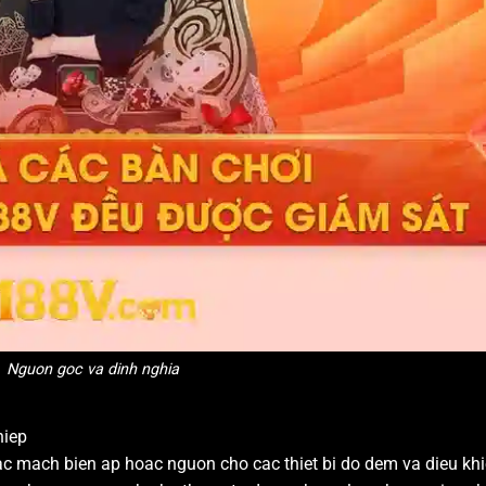
Nguon goc va dinh nghia
hiep
ac mach bien ap hoac nguon cho cac thiet bi do dem va dieu khi