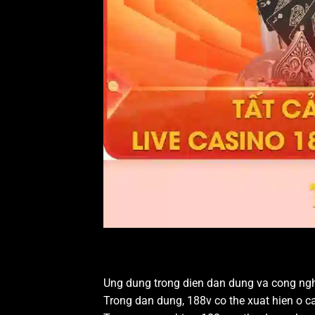
Ung dung trong dien dan dung va cong ng
Trong dan dung, 188v co the xuat hien o c