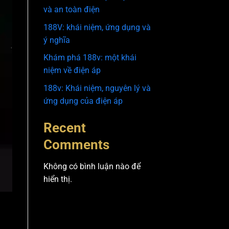
và an toàn điện
188V: khái niệm, ứng dụng và
ý nghĩa
Khám phá 188v: một khái
niệm về điện áp
188v: Khái niệm, nguyên lý và
ứng dụng của điện áp
Recent
Comments
Không có bình luận nào để
hiển thị.