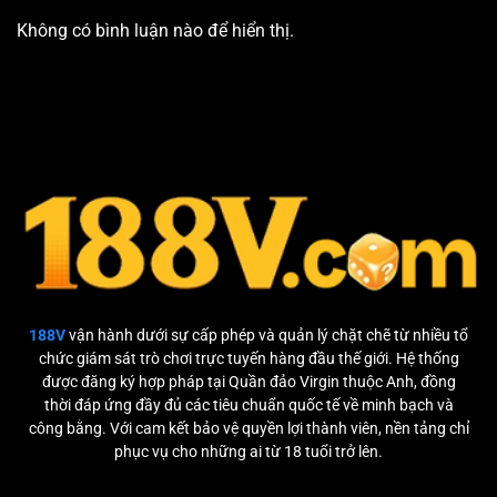
Không có bình luận nào để hiển thị.
188V
vận hành dưới sự cấp phép và quản lý chặt chẽ từ nhiều tổ
chức giám sát trò chơi trực tuyến hàng đầu thế giới. Hệ thống
được đăng ký hợp pháp tại Quần đảo Virgin thuộc Anh, đồng
thời đáp ứng đầy đủ các tiêu chuẩn quốc tế về minh bạch và
công bằng. Với cam kết bảo vệ quyền lợi thành viên, nền tảng chỉ
phục vụ cho những ai từ 18 tuổi trở lên.