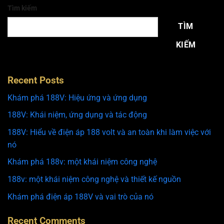
Tìm kiếm
TÌM
KIẾM
Recent Posts
Khám phá 188V: Hiệu ứng và ứng dụng
188V: Khái niệm, ứng dụng và tác động
188V: Hiểu về điện áp 188 volt và an toàn khi làm việc với
nó
Khám phá 188v: một khái niệm công nghệ
188v: một khái niệm công nghệ và thiết kế nguồn
Khám phá điện áp 188V và vai trò của nó
Recent Comments