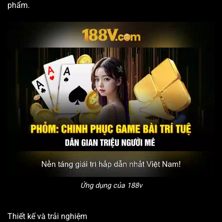
phẩm.
Ứng dụng của 188v
Thiết kế và trải nghiệm