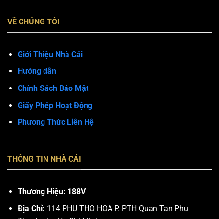
VỀ CHÚNG TÔI
Giới Thiệu Nhà Cái
Hướng dẫn
Chính Sách Bảo Mật
Giấy Phép Hoạt Động
Phương Thức Liên Hệ
THÔNG TIN NHÀ CÁI
Thương Hiệu: 188V
Địa Chỉ:
114 PHU THO HOA P. PTH Quan Tan Phu