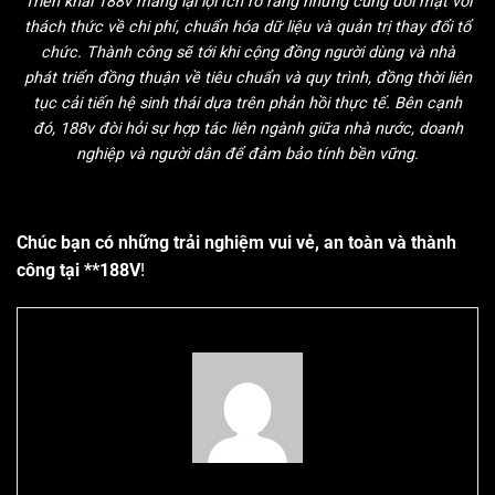
Triển khai 188v mang lại lợi ích rõ ràng nhưng cũng đối mặt với
thách thức về chi phí, chuẩn hóa dữ liệu và quản trị thay đổi tổ
chức. Thành công sẽ tới khi cộng đồng người dùng và nhà
phát triển đồng thuận về tiêu chuẩn và quy trình, đồng thời liên
tục cải tiến hệ sinh thái dựa trên phản hồi thực tế. Bên cạnh
đó, 188v đòi hỏi sự hợp tác liên ngành giữa nhà nước, doanh
nghiệp và người dân để đảm bảo tính bền vững.
Chúc bạn có những trải nghiệm vui vẻ, an toàn và thành
công tại **188V
!