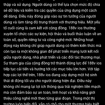
thập và sử dụng. Người dùng có thể lựa chọn mức độ chia
sẻ dữ liệu và kiểm tra các quyền của ứng dụng một cách
dễ dàng. Điều này đóng góp vào sự tin tưởng của người
dùng và làm tăng độ trung thành với thương hiệu. Một yếu
tố cuối cùng là cam kết với cộng đồng. 188v ios thường
xuyên tổ chức các sự kiện, hội thảo và buổi thảo luận về an
toàn số, quyền riêng tư và công nghệ mới. Những hoạt
động này không chỉ giúp người dùng có thêm kiến thức mà
còn tạo ra một không gian để phát triển mạng lưới kết nối
giữa người dùng, nhà phát triển và các đối tác thương mại.
Sự tham gia của cộng đồng trở thành động lực để 188v ios
tiếp tục cải tiến và hướng tới các mục tiêu lớn hơn. Với tập
hợp các lợi thế trên, 188v ios đang xây dựng một hệ sinh
thái di động tối ưu cho người dùng hiện đại. Điều này
không chỉ mang lại lợi ích thông qua trải nghiệm liền mạch
mà còn đảm bảo sự an toàn, linh hoạt và khả năng giới
thiệu công nghệ mới theo từng giai đoạn. Trong một thị
trường luôn biến đổi, vẫn có chỗ cho một thương hiệu biết