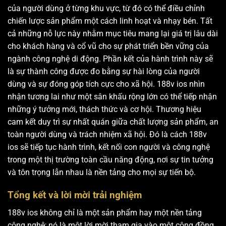
của người dùng ở từng khu vực, từ đó có thể điều chỉnh
chiến lược sản phẩm một cách linh hoạt và nhạy bén. Tất
cả những nỗ lực này nhằm mục tiêu mang lại giá trị lâu dài
cho khách hàng và cổ vũ cho sự phát triển bền vững của
ngành công nghệ di động. Phần kết của hành trình này sẽ
là sự thành công được đo bằng sự hài lòng của người
dùng và sự đóng góp tích cực cho xã hội. 188v ios nhìn
nhận tương lai như một sân khấu rộng lớn có thể tiếp nhận
những ý tưởng mới, thách thức và cơ hội. Thương hiệu
cam kết duy trì sự nhất quán giữa chất lượng sản phẩm, an
toàn người dùng và trách nhiệm xã hội. Đó là cách 188v
ios sẽ tiếp tục hành trình, kết nối con người và công nghệ
trong một thị trường toàn cầu năng động, nơi sự tin tưởng
và tôn trọng lẫn nhau là nền tảng cho mọi sự tiến bộ.
Tổng kết và lời mời trải nghiệm
188v ios không chỉ là một sản phẩm hay một nền tảng
công nghệ; nó là một lời mời tham gia vào một cộng đồng