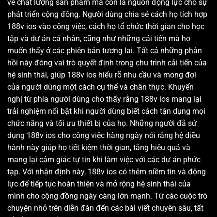
về chất lượng sản phẩm mà còn là nguồn động lực cho sự
phát triển cộng đồng. Người dùng chia sẻ cách họ tích hợp
188v ios vào công việc, cách họ tổ chức thời gian cho học
tập và dự án cá nhân, cũng như những cải tiến mà họ
muốn thấy ở các phiên bản tương lai. Tất cả những phản
hồi này đóng vai trò quyết định trong chu trình cải tiến của
hệ sinh thái, giúp 188v ios hiểu rõ nhu cầu và mong đợi
của người dùng một cách cụ thể và chân thực. Khuyến
nghị từ phía người dùng cho thấy rằng 188v ios mang lại
trải nghiệm nổi bật khi người dùng biết cách tận dụng mọi
chức năng và tối ưu thiết bị của họ. Những người đã sử
dụng 188v ios cho công việc hàng ngày nói rằng hệ điều
hành này giúp họ tiết kiệm thời gian, tăng hiệu quả và
mang lại cảm giác tự tin khi làm việc với các dự án phức
tạp. Với nhận định này, 188v ios có thêm niềm tin và động
lực để tiếp tục hoàn thiện và mở rộng hệ sinh thái của
mình cho cộng đồng ngày càng lớn mạnh. Từ các cuộc trò
chuyện nhỏ trên diễn đàn đến các bài viết chuyên sâu, tất