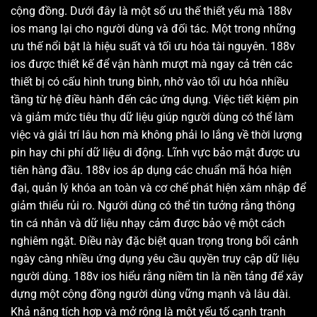
cộng đồng. Dưới đây là một số ưu thế thiết yếu mà 188v
ios mang lại cho người dùng và đối tác. Một trong những
ưu thế nổi bật là hiệu suất và tối ưu hóa tài nguyên. 188v
ios được thiết kế để vận hành mượt mà ngay cả trên các
thiết bị có cấu hình trung bình, nhờ vào tối ưu hóa nhiều
tầng từ hệ điều hành đến các ứng dụng. Việc tiết kiệm pin
và giảm mức tiêu thụ dữ liệu giúp người dùng có thể làm
việc và giải trí lâu hơn mà không phải lo lắng về thời lượng
pin hay chi phí dữ liệu di động. Lĩnh vực bảo mật được ưu
tiên hàng đầu. 188v ios áp dụng các chuẩn mã hóa hiện
đại, quản lý khóa an toàn và cơ chế phát hiện xâm nhập để
giảm thiểu rủi ro. Người dùng có thể tin tưởng rằng thông
tin cá nhân và dữ liệu nhạy cảm được bảo vệ một cách
nghiêm ngặt. Điều này đặc biệt quan trọng trong bối cảnh
ngày càng nhiều ứng dụng yêu cầu quyền truy cập dữ liệu
người dùng. 188v ios hiểu rằng niềm tin là nền tảng để xây
dựng một cộng đồng người dùng vững mạnh và lâu dài.
Khả năng tích hợp và mở rộng là một yếu tố cạnh tranh