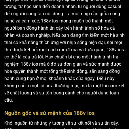
tượng, từ học sinh đến doanh nhân, từ người dùng casual
đến người sáng tạo nội dung. Là một nhịp cầu giữa công
nghệ và cảm xúc, 188v ios mong muốn trở thành một
người bạn đồng hành tin cậy trên hành trình số hóa cá
nhân và doanh nghiệp. Nếu bạn đang tìm kiếm một hệ sinh
thái có khả năng thích ứng với nhịp sống hiện đại, nơi mọi
thứ được kết nối một cách mượt mà và trực quan, 188v ios
có thể là câu trả lời. Hãy chuẩn bị cho một hành trình trải
nghiệm 188v ios mà ở đó sự đơn giản và sức mạnh được
hòa quyện thành một tổng thể sinh động, sẵn sàng đồng
hành cùng bạn ở mọi khoảnh khắc của ngày. Điều này
không chỉ là một lời hứa thương mại, mà là một lời cam kết
về chất lượng và sự tôn trọng dành cho người dùng toàn
cầu.
Nguồn gốc và sứ mệnh của 188v ios
Khởi nguồn từ những ý tưởng về sự kết nối và sự tin cậy,