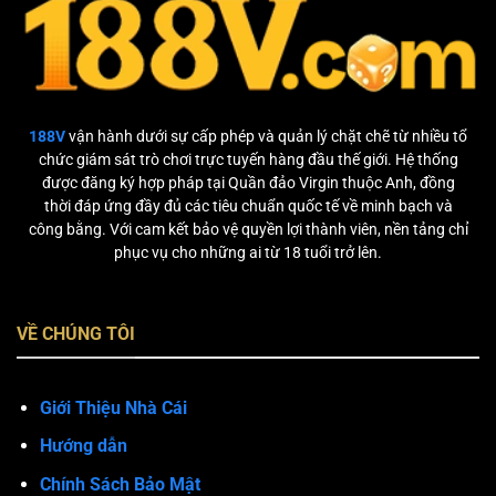
188V
vận hành dưới sự cấp phép và quản lý chặt chẽ từ nhiều tổ
chức giám sát trò chơi trực tuyến hàng đầu thế giới. Hệ thống
được đăng ký hợp pháp tại Quần đảo Virgin thuộc Anh, đồng
thời đáp ứng đầy đủ các tiêu chuẩn quốc tế về minh bạch và
công bằng. Với cam kết bảo vệ quyền lợi thành viên, nền tảng chỉ
phục vụ cho những ai từ 18 tuổi trở lên.
VỀ CHÚNG TÔI
Giới Thiệu Nhà Cái
Hướng dẫn
Chính Sách Bảo Mật