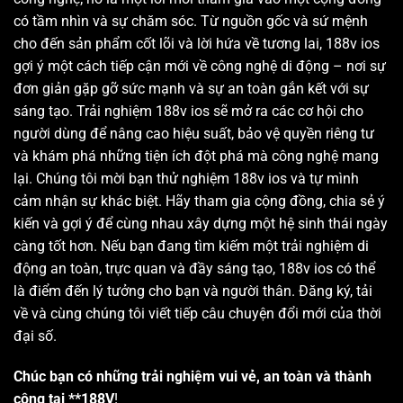
có tầm nhìn và sự chăm sóc. Từ nguồn gốc và sứ mệnh
cho đến sản phẩm cốt lõi và lời hứa về tương lai, 188v ios
gợi ý một cách tiếp cận mới về công nghệ di động – nơi sự
đơn giản gặp gỡ sức mạnh và sự an toàn gắn kết với sự
sáng tạo. Trải nghiệm 188v ios sẽ mở ra các cơ hội cho
người dùng để nâng cao hiệu suất, bảo vệ quyền riêng tư
và khám phá những tiện ích đột phá mà công nghệ mang
lại. Chúng tôi mời bạn thử nghiệm 188v ios và tự mình
cảm nhận sự khác biệt. Hãy tham gia cộng đồng, chia sẻ ý
kiến và gợi ý để cùng nhau xây dựng một hệ sinh thái ngày
càng tốt hơn. Nếu bạn đang tìm kiếm một trải nghiệm di
động an toàn, trực quan và đầy sáng tạo, 188v ios có thể
là điểm đến lý tưởng cho bạn và người thân. Đăng ký, tải
về và cùng chúng tôi viết tiếp câu chuyện đổi mới của thời
đại số.
Chúc bạn có những trải nghiệm vui vẻ, an toàn và thành
công tại **188V
!