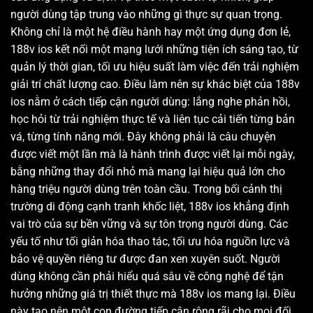
người dùng tập trung vào những gì thực sự quan trọng.
Không chỉ là một hệ điều hành hay một ứng dụng đơn lẻ,
188v ios kết nối một mạng lưới những tiện ích sáng tạo, từ
quản lý thời gian, tối ưu hiệu suất làm việc đến trải nghiệm
giải trí chất lượng cao. Điều làm nên sự khác biệt của 188v
ios nằm ở cách tiếp cận người dùng: lắng nghe phản hồi,
học hỏi từ trải nghiệm thực tế và liên tục cải tiến từng bản
vá, từng tính năng mới. Đây không phải là câu chuyện
được viết một lần mà là hành trình được viết lại mỗi ngày,
bằng những thay đổi nhỏ mà mang lại hiệu quả lớn cho
hàng triệu người dùng trên toàn cầu. Trong bối cảnh thị
trường di động cạnh tranh khốc liệt, 188v ios khẳng định
vai trò của sự bền vững và sự tôn trọng người dùng. Các
yếu tố như tối giản hóa thao tác, tối ưu hóa nguồn lực và
bảo vệ quyền riêng tư được đan xen xuyên suốt. Người
dùng không cần phải hiểu quá sâu về công nghệ để tận
hưởng những giá trị thiết thực mà 188v ios mang lại. Điều
này tạo nên một con đường tiếp cận rộng rãi cho mọi đối