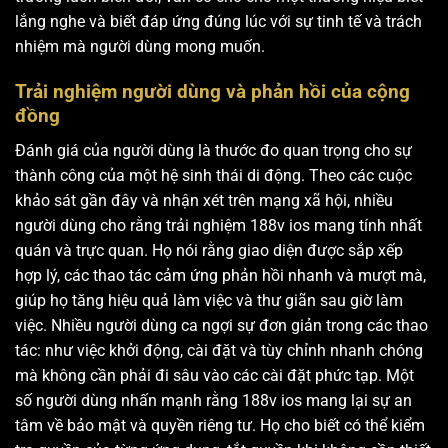
lắng nghe và biết đáp ứng đúng lúc với sự tinh tế và trách
nhiệm mà người dùng mong muốn.
Trải nghiệm người dùng và phản hồi của cộng
đồng
Đánh giá của người dùng là thước đo quan trọng cho sự
thành công của một hệ sinh thái di động. Theo các cuộc
khảo sát gần đây và nhận xét trên mạng xã hội, nhiều
người dùng cho rằng trải nghiệm 188v ios mang tính nhất
quán và trực quan. Họ nói rằng giao diện được sắp xếp
hợp lý, các thao tác cảm ứng phản hồi nhanh và mượt mà,
giúp họ tăng hiệu quả làm việc và thư giãn sau giờ làm
việc. Nhiều người dùng ca ngợi sự đơn giản trong các thao
tác: như việc khởi động, cài đặt và tùy chỉnh nhanh chóng
mà không cần phải đi sâu vào các cài đặt phức tạp. Một
số người dùng nhấn mạnh rằng 188v ios mang lại sự an
tâm về bảo mật và quyền riêng tư. Họ cho biết có thể kiểm