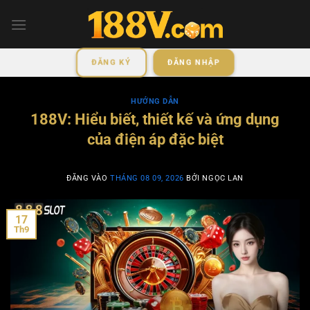
Bỏ
qua
nội
dung
ĐĂNG KÝ
ĐĂNG NHẬP
HƯỚNG DẪN
188V: Hiểu biết, thiết kế và ứng dụng
của điện áp đặc biệt
ĐĂNG VÀO
THÁNG 08 09, 2026
BỞI
NGỌC LAN
17
Th9