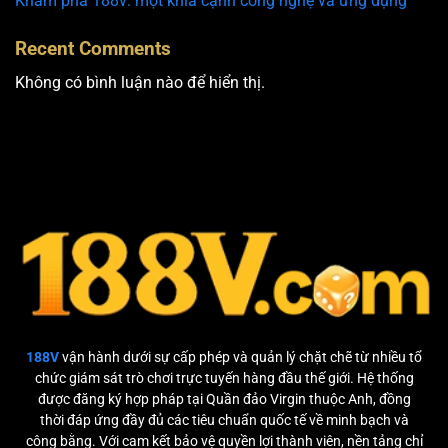
Khám phá 188v: một khía cạnh công nghệ và ứng dụng
Recent Comments
Không có bình luận nào để hiển thị.
188V
vận hành dưới sự cấp phép và quản lý chặt chẽ từ nhiều tổ
chức giám sát trò chơi trực tuyến hàng đầu thế giới. Hệ thống
được đăng ký hợp pháp tại Quần đảo Virgin thuộc Anh, đồng
thời đáp ứng đầy đủ các tiêu chuẩn quốc tế về minh bạch và
công bằng. Với cam kết bảo vệ quyền lợi thành viên, nền tảng chỉ