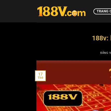
Bỏ
qua
TRANG 
nội
dung
188v: 
ĐĂNG 
17
Th9