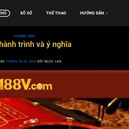
CHỦ
XỔ SỐ
THỂ THAO
HƯỚNG DẪN
HƯỚNG DẪN
hành trình và ý nghĩa
VÀO
THÁNG 08 09, 2026
BỞI
NGỌC LAN