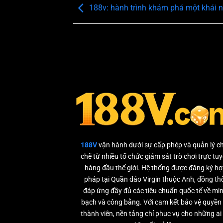
188v: hành trình khám phá một khái 
188V
vận hành dưới sự cấp phép và quản lý c
chẽ từ nhiều tổ chức giám sát trò chơi trực tu
hàng đầu thế giới. Hệ thống được đăng ký h
pháp tại Quần đảo Virgin thuộc Anh, đồng th
đáp ứng đầy đủ các tiêu chuẩn quốc tế về mi
bạch và công bằng. Với cam kết bảo vệ quyền 
thành viên, nền tảng chỉ phục vụ cho những ai