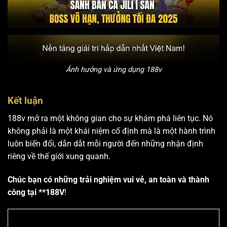
Ảnh hưởng và ứng dụng 188v
Kết luận
188v mở ra một không gian cho sự khám phá liên tục. Nó
không phải là một khái niệm cố định mà là một hành trình
luôn biến đổi, dẫn dắt mỗi người đến những nhận định
riêng về thế giới xung quanh.
Chúc bạn có những trải nghiệm vui vẻ, an toàn và thành
công tại **188V
!