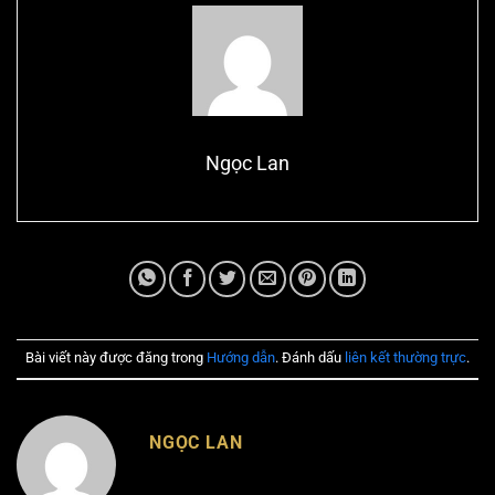
Ngọc Lan
Bài viết này được đăng trong
Hướng dẫn
. Đánh dấu
liên kết thường trực
.
NGỌC LAN