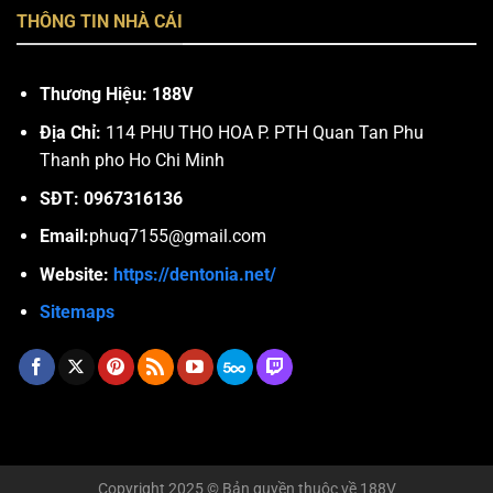
THÔNG TIN NHÀ CÁI
Thương Hiệu: 188V
Địa Chỉ:
114 PHU THO HOA P. PTH Quan Tan Phu
Thanh pho Ho Chi Minh
SĐT:
0967316136
Email:
phuq7155@gmail.com
Website:
https://dentonia.net/
Sitemaps
Copyright 2025 © Bản quyền thuộc về
188V