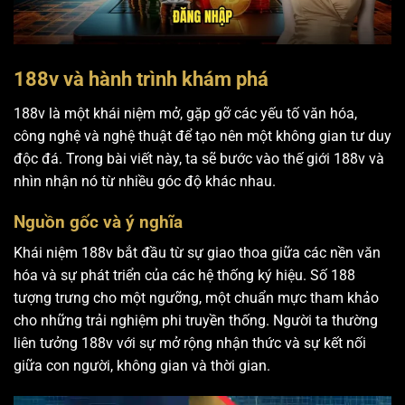
188v và hành trình khám phá
188v là một khái niệm mở, gặp gỡ các yếu tố văn hóa,
công nghệ và nghệ thuật để tạo nên một không gian tư duy
độc đá. Trong bài viết này, ta sẽ bước vào thế giới 188v và
nhìn nhận nó từ nhiều góc độ khác nhau.
Nguồn gốc và ý nghĩa
Khái niệm 188v bắt đầu từ sự giao thoa giữa các nền văn
hóa và sự phát triển của các hệ thống ký hiệu. Số 188
tượng trưng cho một ngưỡng, một chuẩn mực tham khảo
cho những trải nghiệm phi truyền thống. Người ta thường
liên tưởng 188v với sự mở rộng nhận thức và sự kết nối
giữa con người, không gian và thời gian.