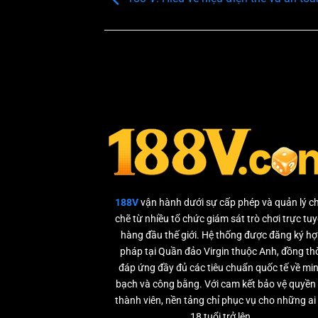
188V
vận hành dưới sự cấp phép và quản lý c
chẽ từ nhiều tổ chức giám sát trò chơi trực tu
hàng đầu thế giới. Hệ thống được đăng ký h
pháp tại Quần đảo Virgin thuộc Anh, đồng th
đáp ứng đầy đủ các tiêu chuẩn quốc tế về mi
bạch và công bằng. Với cam kết bảo vệ quyền 
thành viên, nền tảng chỉ phục vụ cho những ai
18 tuổi trở lên.