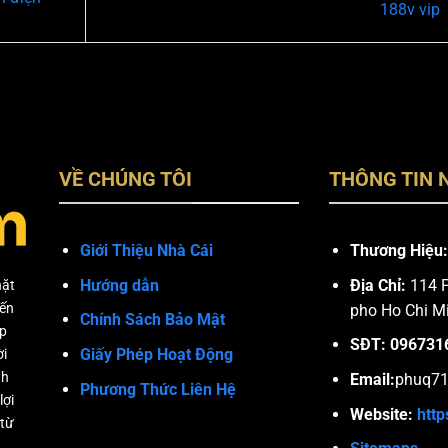
188v vip
VỀ CHÚNG TÔI
THÔNG TIN 
Giới Thiệu Nhà Cái
Thương Hiệu:
Hướng dẫn
Địa Chỉ:
114 
hặt
yến
pho Ho Chi M
Chính Sách Bảo Mật
ợp
SĐT:
096731
Giấy Phép Hoạt Động
ời
nh
Email:
phuq7
Phương Thức Liên Hệ
lợi
Website:
http
 từ